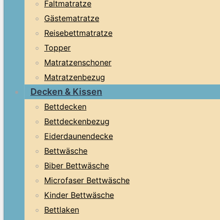
Faltmatratze
Gästematratze
Reisebettmatratze
Topper
Matratzenschoner
Matratzenbezug
Decken & Kissen
Bettdecken
Bettdeckenbezug
Eiderdaunendecke
Bettwäsche
Biber Bettwäsche
Microfaser Bettwäsche
Kinder Bettwäsche
Bettlaken