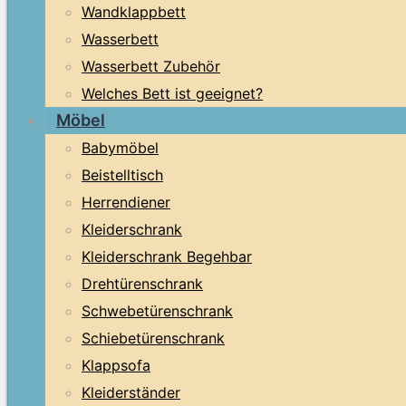
Wandklappbett
Wasserbett
Wasserbett Zubehör
Welches Bett ist geeignet?
Möbel
Babymöbel
Beistelltisch
Herrendiener
Kleiderschrank
Kleiderschrank Begehbar
Drehtürenschrank
Schwebetürenschrank
Schiebetürenschrank
Klappsofa
Kleiderständer