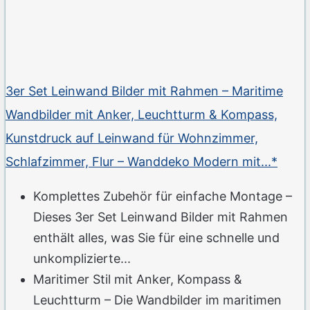
3er Set Leinwand Bilder mit Rahmen – Maritime
Wandbilder mit Anker, Leuchtturm & Kompass,
Kunstdruck auf Leinwand für Wohnzimmer,
Schlafzimmer, Flur – Wanddeko Modern mit...*
Komplettes Zubehör für einfache Montage –
Dieses 3er Set Leinwand Bilder mit Rahmen
enthält alles, was Sie für eine schnelle und
unkomplizierte...
Maritimer Stil mit Anker, Kompass &
Leuchtturm – Die Wandbilder im maritimen