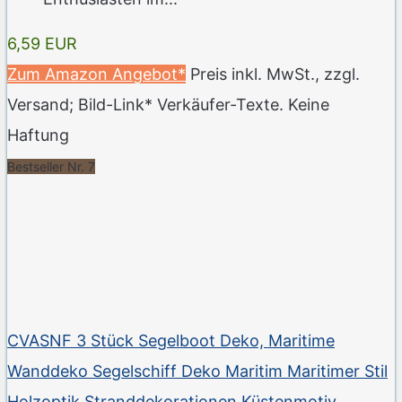
6,59 EUR
Zum Amazon Angebot*
Preis inkl. MwSt., zzgl.
Versand; Bild-Link* Verkäufer-Texte. Keine
Haftung
Bestseller Nr. 7
CVASNF 3 Stück Segelboot Deko, Maritime
Wanddeko Segelschiff Deko Maritim Maritimer Stil
Holzoptik Stranddekorationen Küstenmotiv