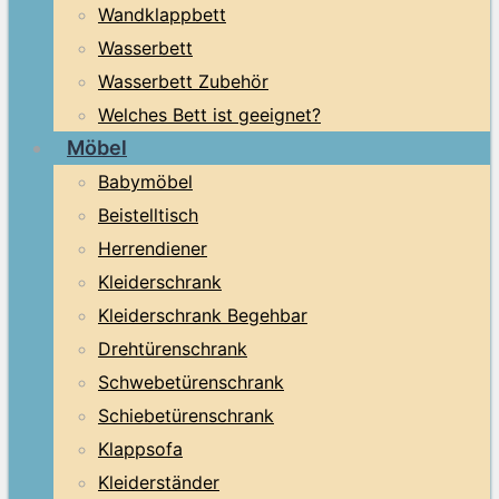
Wandklappbett
Wasserbett
Wasserbett Zubehör
Welches Bett ist geeignet?
Möbel
Babymöbel
Beistelltisch
Herrendiener
Kleiderschrank
Kleiderschrank Begehbar
Drehtürenschrank
Schwebetürenschrank
Schiebetürenschrank
Klappsofa
Kleiderständer