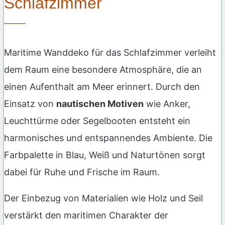
Schlafzimmer
Maritime Wanddeko für das Schlafzimmer verleiht
dem Raum eine besondere Atmosphäre, die an
einen Aufenthalt am Meer erinnert. Durch den
Einsatz von
nautischen Motiven
wie Anker,
Leuchttürme oder Segelbooten entsteht ein
harmonisches und entspannendes Ambiente. Die
Farbpalette in Blau, Weiß und Naturtönen sorgt
dabei für Ruhe und Frische im Raum.
Der Einbezug von Materialien wie Holz und Seil
verstärkt den maritimen Charakter der