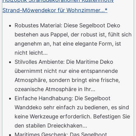
Strand-Möwendekor für Wohnzimmer...*
Robustes Material: Diese Segelboot Deko
bestehen aus Pappel, der robust ist, fühlt sich
angenehm an, hat eine elegante Form, ist
nicht leicht...
Stilvolles Ambiente: Die Maritime Deko
übernimmt nicht nur eine entspannende
Atmosphäre, sondern bringt eine frische,
ozeanische Atmosphäre in Ihr...
Einfache Handhabung: Die Segelboot
Wanddeko sehr einfach zu bedienen, es sind
keine Werkzeuge erforderlich. Befestigen Sie
den stabilen Dreieckhaken...
Maritimes Geschenk: Das Segelboot