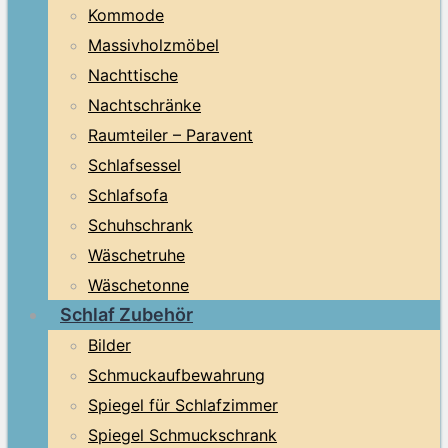
Kommode
Massivholzmöbel
Nachttische
Nachtschränke
Raumteiler – Paravent
Schlafsessel
Schlafsofa
Schuhschrank
Wäschetruhe
Wäschetonne
Schlaf Zubehör
Bilder
Schmuckaufbewahrung
Spiegel für Schlafzimmer
Spiegel Schmuckschrank