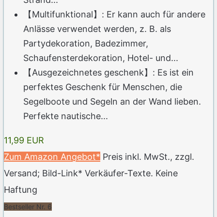
【Multifunktional】: Er kann auch für andere
Anlässe verwendet werden, z. B. als
Partydekoration, Badezimmer,
Schaufensterdekoration, Hotel- und...
【Ausgezeichnetes geschenk】: Es ist ein
perfektes Geschenk für Menschen, die
Segelboote und Segeln an der Wand lieben.
Perfekte nautische...
11,99 EUR
Zum Amazon Angebot*
Preis inkl. MwSt., zzgl.
Versand; Bild-Link* Verkäufer-Texte. Keine
Haftung
Bestseller Nr. 6