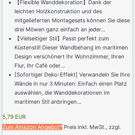
【Flexible Wanddekoration】Dank der
leichten Holzkonstruktion und des
mitgelieferten Montagesets können Sie diese
drei Möwen ganz einfach an jeder...
【Vielseitiger Stil】Passt perfekt zum
Küstenstil! Dieser Wandbehang im maritimen
Design verschönert Ihr Wohnzimmer, Ihren
Flur, Ihr Café oder...
[Sofortiger Deko-Effekt] Verwandeln Sie Ihre
Wände in nur 3 Minuten: Einfach einen Platz
auswählen, die Wanddekorationen im
maritimen Stil anbringen...
5,79 EUR
Zum Amazon Angebot*
Preis inkl. MwSt., zzgl.