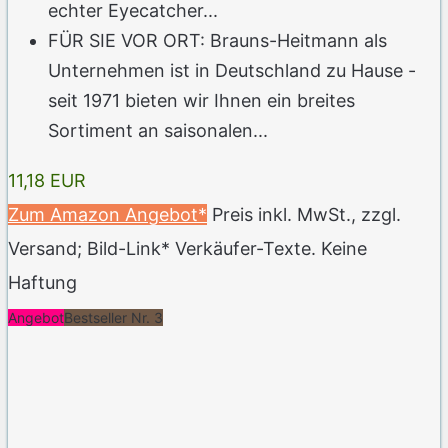
echter Eyecatcher...
FÜR SIE VOR ORT: Brauns-Heitmann als
Unternehmen ist in Deutschland zu Hause -
seit 1971 bieten wir Ihnen ein breites
Sortiment an saisonalen...
11,18 EUR
Zum Amazon Angebot*
Preis inkl. MwSt., zzgl.
Versand; Bild-Link* Verkäufer-Texte. Keine
Haftung
Angebot
Bestseller Nr. 3