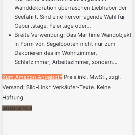
Wanddekoration überraschen Liebhaber der
Seefahrt. Sind eine hervorragende Wahl für
Geburtstage, Feiertage oder...
Breite Verwendung: Das Maritime Wandobjekt
in Form von Segelbooten nicht nur zum
Dekorieren des im Wohnzimmer,
Schlafzimmer, Arbeitszimmer, sondern...
Zum Amazon Angebot*
Preis inkl. MwSt., zzgl.
Versand; Bild-Link* Verkäufer-Texte. Keine
Haftung
Bestseller Nr. 8