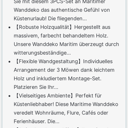
Sie mit diesem 3PCS-Set an Maritimer
Wanddeko das authentische Gefühl von
Küstenurlaub! Die fliegenden...
【Robuste Holzqualität】Hergestellt aus
massivem, farbecht behandeltem Holz.
Unsere Wanddeko Maritim überzeugt durch
witterungsbeständige...
【Flexible Wandgestaltung】Individuelles
Arrangement der 3 Möwen dank leichtem
Holz und inkludiertem Montage-Set.
Platzieren Sie Ihr...
【Vielseitiges Ambiente】Perfekt für
Küstenliebhaber! Diese Maritime Wanddeko
veredelt Wohnräume, Flure, Cafés oder
Ferienhäuser. Die...