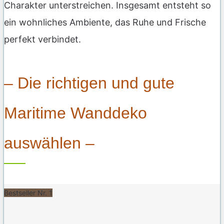
Charakter unterstreichen. Insgesamt entsteht so
ein wohnliches Ambiente, das Ruhe und Frische
perfekt verbindet.
– Die richtigen und gute
Maritime Wanddeko
auswählen –
Bestseller Nr. 1