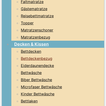
Faltmatratze
Gästematratze
Reisebettmatratze
Topper
Matratzenschoner
Matratzenbezug
Decken & Kissen
Bettdecken
Bettdeckenbezug
Eiderdaunendecke
Bettwäsche
Biber Bettwäsche
Microfaser Bettwäsche
Kinder Bettwäsche
Bettlaken