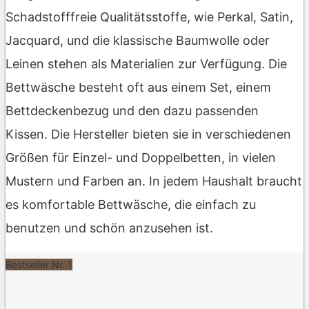
Schadstofffreie Qualitätsstoffe, wie Perkal, Satin,
Jacquard, und die klassische Baumwolle oder
Leinen stehen als Materialien zur Verfügung. Die
Bettwäsche besteht oft aus einem Set, einem
Bettdeckenbezug und den dazu passenden
Kissen. Die Hersteller bieten sie in verschiedenen
Größen für Einzel- und Doppelbetten, in vielen
Mustern und Farben an. In jedem Haushalt braucht
es komfortable Bettwäsche, die einfach zu
benutzen und schön anzusehen ist.
Bestseller Nr. 1