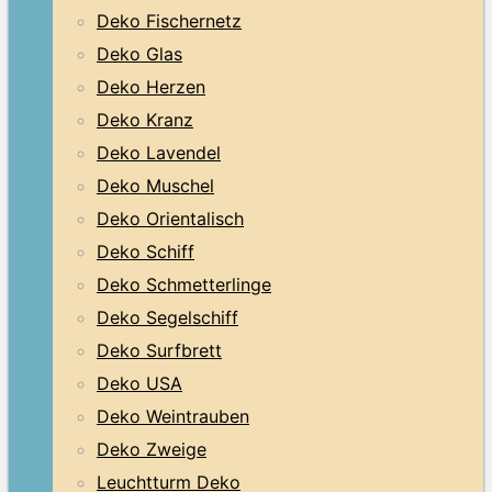
Deko Fischernetz
Deko Glas
Deko Herzen
Deko Kranz
Deko Lavendel
Deko Muschel
Deko Orientalisch
Deko Schiff
Deko Schmetterlinge
Deko Segelschiff
Deko Surfbrett
Deko USA
Deko Weintrauben
Deko Zweige
Leuchtturm Deko