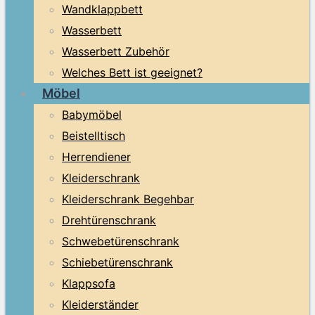
Wandklappbett
Wasserbett
Wasserbett Zubehör
Welches Bett ist geeignet?
Möbel
Babymöbel
Beistelltisch
Herrendiener
Kleiderschrank
Kleiderschrank Begehbar
Drehtürenschrank
Schwebetürenschrank
Schiebetürenschrank
Klappsofa
Kleiderständer