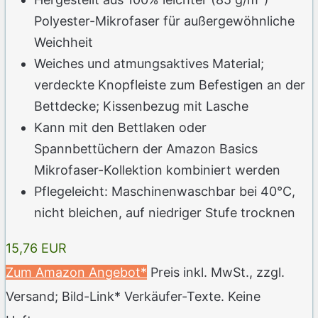
Polyester-Mikrofaser für außergewöhnliche
Weichheit
Weiches und atmungsaktives Material;
verdeckte Knopfleiste zum Befestigen an der
Bettdecke; Kissenbezug mit Lasche
Kann mit den Bettlaken oder
Spannbettüchern der Amazon Basics
Mikrofaser-Kollektion kombiniert werden
Pflegeleicht: Maschinenwaschbar bei 40°C,
nicht bleichen, auf niedriger Stufe trocknen
15,76 EUR
Zum Amazon Angebot*
Preis inkl. MwSt., zzgl.
Versand; Bild-Link* Verkäufer-Texte. Keine