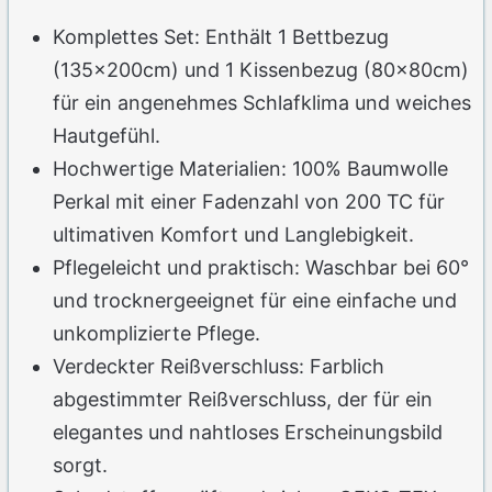
Komplettes Set: Enthält 1 Bettbezug
(135x200cm) und 1 Kissenbezug (80x80cm)
für ein angenehmes Schlafklima und weiches
Hautgefühl.
Hochwertige Materialien: 100% Baumwolle
Perkal mit einer Fadenzahl von 200 TC für
ultimativen Komfort und Langlebigkeit.
Pflegeleicht und praktisch: Waschbar bei 60°
und trocknergeeignet für eine einfache und
unkomplizierte Pflege.
Verdeckter Reißverschluss: Farblich
abgestimmter Reißverschluss, der für ein
elegantes und nahtloses Erscheinungsbild
sorgt.