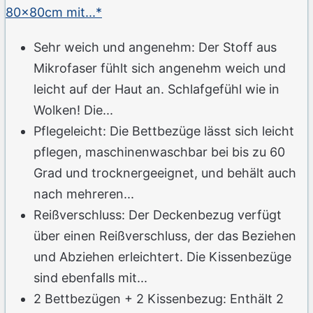
80x80cm mit...*
Sehr weich und angenehm: Der Stoff aus
Mikrofaser fühlt sich angenehm weich und
leicht auf der Haut an. Schlafgefühl wie in
Wolken! Die...
Pflegeleicht: Die Bettbezüge lässt sich leicht
pflegen, maschinenwaschbar bei bis zu 60
Grad und trocknergeeignet, und behält auch
nach mehreren...
Reißverschluss: Der Deckenbezug verfügt
über einen Reißverschluss, der das Beziehen
und Abziehen erleichtert. Die Kissenbezüge
sind ebenfalls mit...
2 Bettbezügen + 2 Kissenbezug: Enthält 2