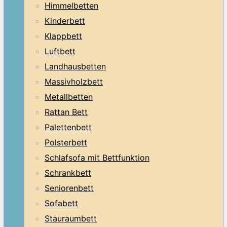
Himmelbetten
Kinderbett
Klappbett
Luftbett
Landhausbetten
Massivholzbett
Metallbetten
Rattan Bett
Palettenbett
Polsterbett
Schlafsofa mit Bettfunktion
Schrankbett
Seniorenbett
Sofabett
Stauraumbett