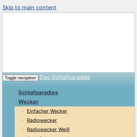
Skip to main content
Das-Schlafparadies
Toggle navigation
Schlafparadies
Wecker
Einfacher Wecker
Radiowecker
Radiowecker Weiß