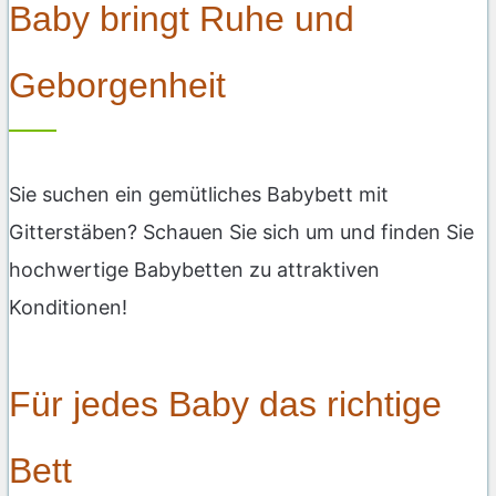
Baby bringt Ruhe und
Geborgenheit
Sie suchen ein gemütliches Babybett mit
Gitterstäben? Schauen Sie sich um und finden Sie
hochwertige Babybetten zu attraktiven
Konditionen!
Für jedes Baby das richtige
Bett