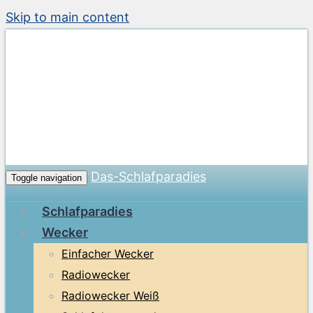
Skip to main content
Das-Schlafparadies
Toggle navigation
Schlafparadies
Wecker
Einfacher Wecker
Radiowecker
Radiowecker Weiß