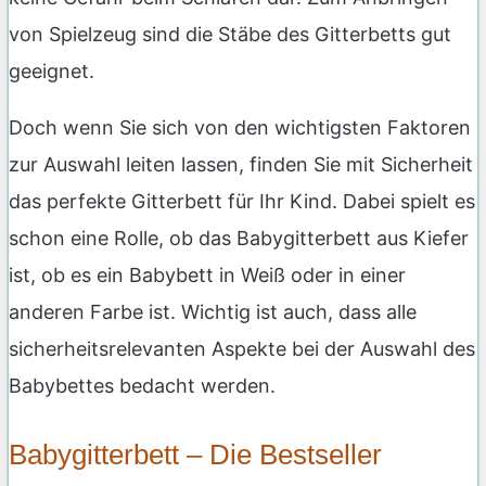
von Spielzeug sind die Stäbe des Gitterbetts gut
geeignet.
Doch wenn Sie sich von den wichtigsten Faktoren
zur Auswahl leiten lassen, finden Sie mit Sicherheit
das perfekte Gitterbett für Ihr Kind. Dabei spielt es
schon eine Rolle, ob das Babygitterbett aus Kiefer
ist, ob es ein Babybett in Weiß oder in einer
anderen Farbe ist. Wichtig ist auch, dass alle
sicherheitsrelevanten Aspekte bei der Auswahl des
Babybettes bedacht werden.
Babygitterbett – Die Bestseller