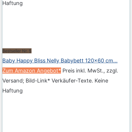
Haftung
Bestseller Nr. 5
Baby Happy Bliss Nelly Babybett 120x60 cm...
Zum Amazon Angebot*
Preis inkl. MwSt., zzgl.
Versand; Bild-Link* Verkäufer-Texte. Keine
Haftung