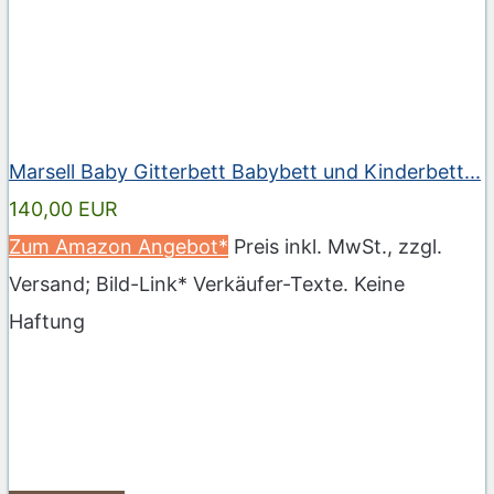
Marsell Baby Gitterbett Babybett und Kinderbett...
140,00 EUR
Zum Amazon Angebot*
Preis inkl. MwSt., zzgl.
Versand; Bild-Link* Verkäufer-Texte. Keine
Haftung