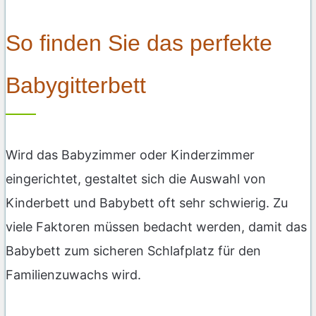
So finden Sie das perfekte
Babygitterbett
Wird das Babyzimmer oder Kinderzimmer
eingerichtet, gestaltet sich die Auswahl von
Kinderbett und Babybett oft sehr schwierig. Zu
viele Faktoren müssen bedacht werden, damit das
Babybett zum sicheren Schlafplatz für den
Familienzuwachs wird.