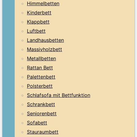
Himmelbetten
Kinderbett
Klappbett
Luftbett
Landhausbetten
Massivholzbett
Metallbetten
Rattan Bett
Palettenbett
Polsterbett
Schlafsofa mit Bettfunktion
Schrankbett
Seniorenbett
Sofabett
Stauraumbett