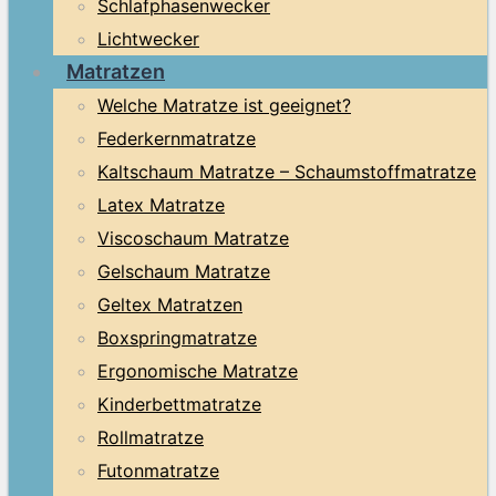
Schlafphasenwecker
Lichtwecker
Matratzen
Welche Matratze ist geeignet?
Federkernmatratze
Kaltschaum Matratze – Schaumstoffmatratze
Latex Matratze
Viscoschaum Matratze
Gelschaum Matratze
Geltex Matratzen
Boxspringmatratze
Ergonomische Matratze
Kinderbettmatratze
Rollmatratze
Futonmatratze