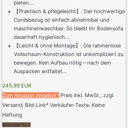
bieten...
【Praktisch & pflegeleicht】: Der hochwertige
Cordsbezug ist einfach abnehmbar und
maschinenwaschbar. So bleibt Ihr Bodensofa
dauerhaft hygienisch...
【Leicht & ohne Montage】: Die rahmenlose
Vollschaum-Konstruktion ist unkompliziert zu
bewegen. Kein Aufbau nötig – nach dem
Auspacken entfaltet...
245,99 EUR
Zum Amazon Angebot*
Preis inkl. MwSt., zzgl.
Versand; Bild-Link* Verkäufer-Texte. Keine
Haftung
Bestseller Nr. 3