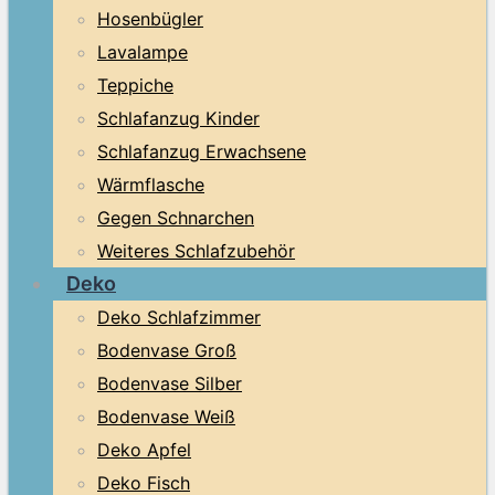
Hosenbügler
Lavalampe
Teppiche
Schlafanzug Kinder
Schlafanzug Erwachsene
Wärmflasche
Gegen Schnarchen
Weiteres Schlafzubehör
Deko
Deko Schlafzimmer
Bodenvase Groß
Bodenvase Silber
Bodenvase Weiß
Deko Apfel
Deko Fisch