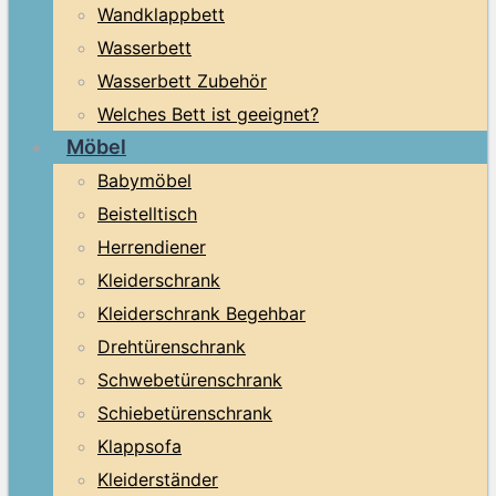
Wandklappbett
Wasserbett
Wasserbett Zubehör
Welches Bett ist geeignet?
Möbel
Babymöbel
Beistelltisch
Herrendiener
Kleiderschrank
Kleiderschrank Begehbar
Drehtürenschrank
Schwebetürenschrank
Schiebetürenschrank
Klappsofa
Kleiderständer