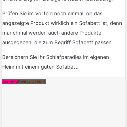
Prüfen Sie im Vorfeld noch einmal, ob das
angezeigte Produkt wirklich ein Sofabett ist, denn
manchmal werden auch andere Produkte
ausgegeben, die zum Begriff Sofabett passen.
Bereichern Sie Ihr Schlafparadies im eigenen
Heim mit einem guten Sofabett.
Angebot
Bestseller Nr. 1