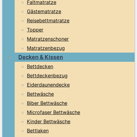
Faltmatratze
Gästematratze
Reisebettmatratze
Topper
Matratzenschoner
Matratzenbezug
Decken & Kissen
Bettdecken
Bettdeckenbezug
Eiderdaunendecke
Bettwäsche
Biber Bettwäsche
Microfaser Bettwäsche
Kinder Bettwäsche
Bettlaken