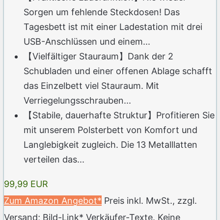
Sorgen um fehlende Steckdosen! Das
Tagesbett ist mit einer Ladestation mit drei
USB-Anschlüssen und einem...
【Vielfältiger Stauraum】Dank der 2
Schubladen und einer offenen Ablage schafft
das Einzelbett viel Stauraum. Mit
Verriegelungsschrauben...
【Stabile, dauerhafte Struktur】Profitieren Sie
mit unserem Polsterbett von Komfort und
Langlebigkeit zugleich. Die 13 Metalllatten
verteilen das...
99,99 EUR
Zum Amazon Angebot*
Preis inkl. MwSt., zzgl.
Versand; Bild-Link* Verkäufer-Texte. Keine