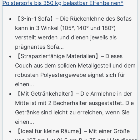
Polstersofa bis 350 kg belastbar Elfenbeinen*
【3-in-1 Sofa】– Die Rückenlehne des Sofas
kann in 3 Winkel (105°, 140° und 180°)
verstellt werden und dienen jeweils als
prägnantes Sofa...
【Strapazierfähige Materialien】– Dieses
Couch aus dem soliden Metallgestell und dem
robusten Polyestergewebe eignet sich für
einen...
【Mit Getränkehalter】– Die Armlehne in der
Mitte ist mit 2 Becherhalter ausgestattet. Die
Getränke sind leicht zu erreichen, wenn Sie
einen...
【Ideal für kleine Räume】– Mit einer Größe