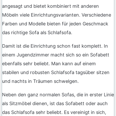
angesagt und bietet kombiniert mit anderen
Möbeln viele Einrichtungsvarianten. Verschiedene
Farben und Modelle bieten für jeden Geschmack
das richtige Sofa als Schlafsofa.
Damit ist die Einrichtung schon fast komplett. In
einem Jugendzimmer macht sich so ein Sofabett
ebenfalls sehr beliebt. Man kann auf einem
stabilen und robusten Schlafsofa tagsüber sitzen
und nachts in Träumen schwelgen.
Neben den ganz normalen Sofas, die in erster Linie
als Sitzmöbel dienen, ist das Sofabett oder auch
das Schlafsofa sehr beliebt. Es vereinigt in sich,