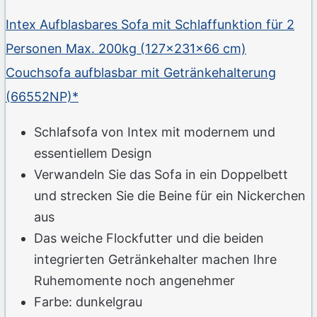
Intex Aufblasbares Sofa mit Schlaffunktion für 2
Personen Max. 200kg (127x231x66 cm)
Couchsofa aufblasbar mit Getränkehalterung
(66552NP)*
Schlafsofa von Intex mit modernem und
essentiellem Design
Verwandeln Sie das Sofa in ein Doppelbett
und strecken Sie die Beine für ein Nickerchen
aus
Das weiche Flockfutter und die beiden
integrierten Getränkehalter machen Ihre
Ruhemomente noch angenehmer
Farbe: dunkelgrau