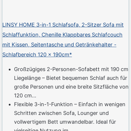
LINSY HOME 3-in-1 Schlafsofa, 2-Sitzer Sofa mit
Schlaffunktion, Chenille Klappbares Schlafcouch
mit Kissen, Seitentasche und Getränkehalter -
Schlafbereich 120 x 190cm*
Großzügiges 2-Personen-Sofabett mit 190 cm
Liegelänge – Bietet bequemen Schlaf auch für
große Personen und eine breite Sitzfläche von
120 cm...
Flexible 3-in-1-Funktion – Einfach in wenigen
Schritten zwischen Sofa, Lounger und
vollwertigem Bett umwandelbar. Ideal für
vielseitige Nutzung im...