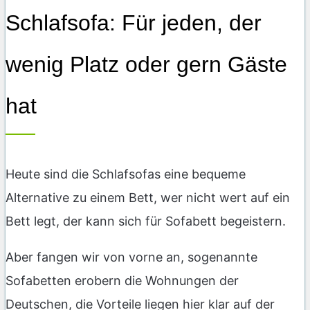
Schlafsofa: Für jeden, der
wenig Platz oder gern Gäste
hat
Heute sind die Schlafsofas eine bequeme
Alternative zu einem Bett, wer nicht wert auf ein
Bett legt, der kann sich für Sofabett begeistern.
Aber fangen wir von vorne an, sogenannte
Sofabetten erobern die Wohnungen der
Deutschen, die Vorteile liegen hier klar auf der