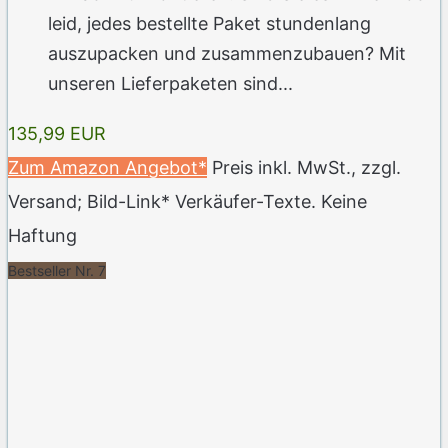
leid, jedes bestellte Paket stundenlang
auszupacken und zusammenzubauen? Mit
unseren Lieferpaketen sind...
135,99 EUR
Zum Amazon Angebot*
Preis inkl. MwSt., zzgl.
Versand; Bild-Link* Verkäufer-Texte. Keine
Haftung
Bestseller Nr. 7