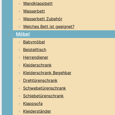
Wandklappbett
Wasserbett
Wasserbett Zubehör
Welches Bett ist geeignet?
Möbel
Babymöbel
Beistelltisch
Herrendiener
Kleiderschrank
Kleiderschrank Begehbar
Drehtürenschrank
Schwebetürenschrank
Schiebetürenschrank
Klappsofa
Kleiderständer