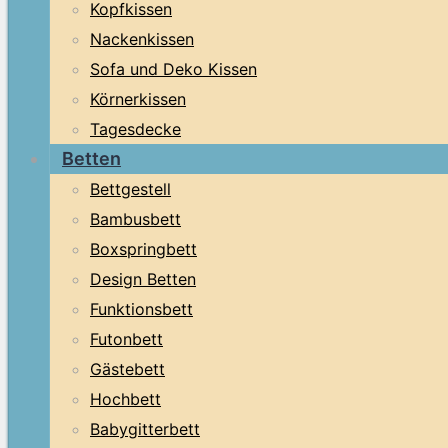
Kopfkissen
Nackenkissen
Sofa und Deko Kissen
Körnerkissen
Tagesdecke
Betten
Bettgestell
Bambusbett
Boxspringbett
Design Betten
Funktionsbett
Futonbett
Gästebett
Hochbett
Babygitterbett