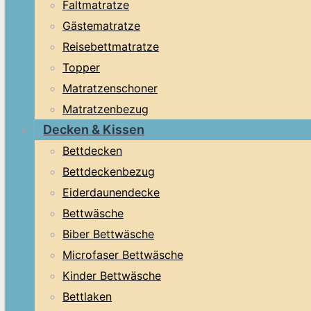
Faltmatratze
Gästematratze
Reisebettmatratze
Topper
Matratzenschoner
Matratzenbezug
Decken & Kissen
Bettdecken
Bettdeckenbezug
Eiderdaunendecke
Bettwäsche
Biber Bettwäsche
Microfaser Bettwäsche
Kinder Bettwäsche
Bettlaken