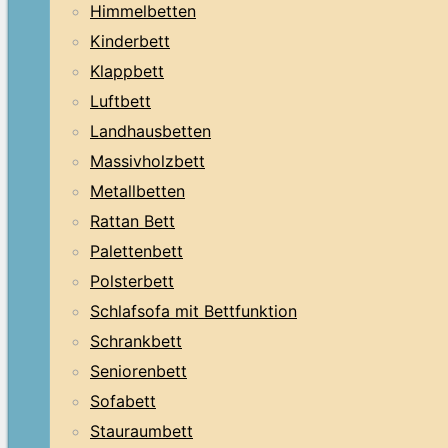
Himmelbetten
Kinderbett
Klappbett
Luftbett
Landhausbetten
Massivholzbett
Metallbetten
Rattan Bett
Palettenbett
Polsterbett
Schlafsofa mit Bettfunktion
Schrankbett
Seniorenbett
Sofabett
Stauraumbett