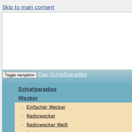
Skip to main content
Das-Schlafparadies
Toggle navigation
Schlafparadies
Wecker
Einfacher Wecker
Radiowecker
Radiowecker Weiß