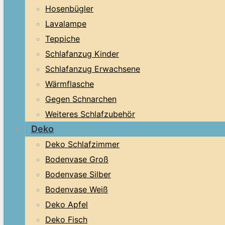
Hosenbügler
Lavalampe
Teppiche
Schlafanzug Kinder
Schlafanzug Erwachsene
Wärmflasche
Gegen Schnarchen
Weiteres Schlafzubehör
Deko
Deko Schlafzimmer
Bodenvase Groß
Bodenvase Silber
Bodenvase Weiß
Deko Apfel
Deko Fisch