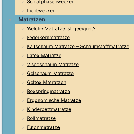
Schlafphasenwecker
Lichtwecker
Matratzen
Welche Matratze ist geeignet?
Federkernmatratze
Kaltschaum Matratze – Schaumstoffmatratze
Latex Matratze
Viscoschaum Matratze
Gelschaum Matratze
Geltex Matratzen
Boxspringmatratze
Ergonomische Matratze
Kinderbettmatratze
Rollmatratze
Futonmatratze