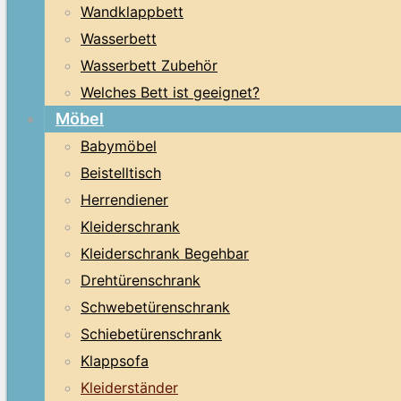
Wandklappbett
Wasserbett
Wasserbett Zubehör
Welches Bett ist geeignet?
Möbel
Babymöbel
Beistelltisch
Herrendiener
Kleiderschrank
Kleiderschrank Begehbar
Drehtürenschrank
Schwebetürenschrank
Schiebetürenschrank
Klappsofa
Kleiderständer