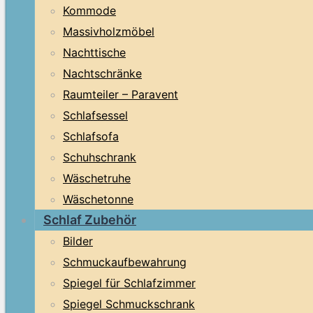
Kommode
Massivholzmöbel
Nachttische
Nachtschränke
Raumteiler – Paravent
Schlafsessel
Schlafsofa
Schuhschrank
Wäschetruhe
Wäschetonne
Schlaf Zubehör
Bilder
Schmuckaufbewahrung
Spiegel für Schlafzimmer
Spiegel Schmuckschrank