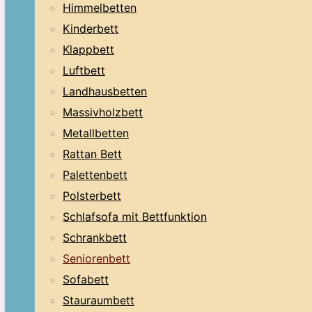
Himmelbetten
Kinderbett
Klappbett
Luftbett
Landhausbetten
Massivholzbett
Metallbetten
Rattan Bett
Palettenbett
Polsterbett
Schlafsofa mit Bettfunktion
Schrankbett
Seniorenbett
Sofabett
Stauraumbett