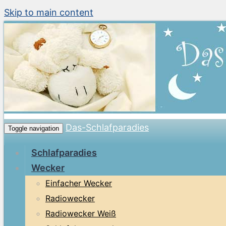
Skip to main content
Das-Schlafparadies
Toggle navigation
Schlafparadies
Wecker
Einfacher Wecker
Radiowecker
Radiowecker Weiß