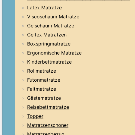
Latex Matratze
Viscoschaum Matratze
Gelschaum Matratze
Geltex Matratzen
Boxspringmatratze
Ergonomische Matratze
Kinderbettmatratze
Rollmatratze
Futonmatratze
Faltmatratze
Gästematratze
Reisebettmatratze
Topper
Matratzenschoner
Matratzenbezug