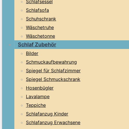
Schlafsessel
Schlafsofa
Schuhschrank
Wäschetruhe
Wäschetonne
Schlaf Zubehör
Bilder
Schmuckaufbewahrung
Spiegel für Schlafzimmer
Spiegel Schmuckschrank
Hosenbügler
Lavalampe
Teppiche
Schlafanzug Kinder
Schlafanzug Erwachsene