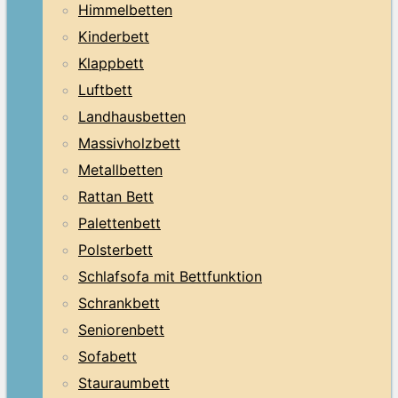
Himmelbetten
Kinderbett
Klappbett
Luftbett
Landhausbetten
Massivholzbett
Metallbetten
Rattan Bett
Palettenbett
Polsterbett
Schlafsofa mit Bettfunktion
Schrankbett
Seniorenbett
Sofabett
Stauraumbett