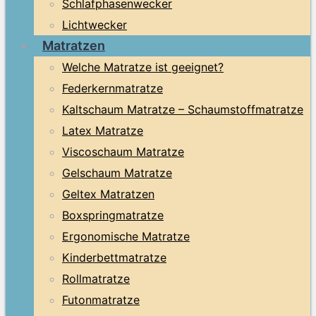
Schlafphasenwecker
Lichtwecker
Matratzen
Welche Matratze ist geeignet?
Federkernmatratze
Kaltschaum Matratze – Schaumstoffmatratze
Latex Matratze
Viscoschaum Matratze
Gelschaum Matratze
Geltex Matratzen
Boxspringmatratze
Ergonomische Matratze
Kinderbettmatratze
Rollmatratze
Futonmatratze