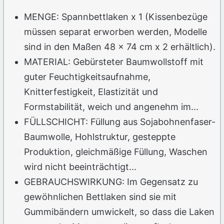
MENGE: Spannbettlaken x 1 (Kissenbezüge
müssen separat erworben werden, Modelle
sind in den Maßen 48 x 74 cm x 2 erhältlich).
MATERIAL: Gebürsteter Baumwollstoff mit
guter Feuchtigkeitsaufnahme,
Knitterfestigkeit, Elastizität und
Formstabilität, weich und angenehm im...
FÜLLSCHICHT: Füllung aus Sojabohnenfaser-
Baumwolle, Hohlstruktur, gesteppte
Produktion, gleichmäßige Füllung, Waschen
wird nicht beeinträchtigt...
GEBRAUCHSWIRKUNG: Im Gegensatz zu
gewöhnlichen Bettlaken sind sie mit
Gummibändern umwickelt, so dass die Laken