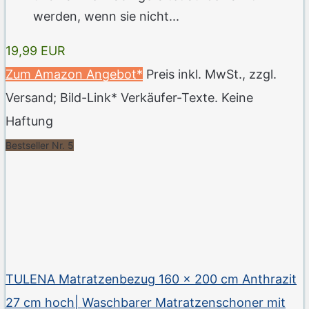
werden, wenn sie nicht...
19,99 EUR
Zum Amazon Angebot*
Preis inkl. MwSt., zzgl.
Versand; Bild-Link* Verkäufer-Texte. Keine
Haftung
Bestseller Nr. 5
TULENA Matratzenbezug 160 x 200 cm Anthrazit
27 cm hoch| Waschbarer Matratzenschoner mit