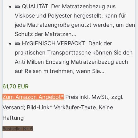
🛌 QUALITÄT. Der Matratzenbezug aus
Viskose und Polyester hergestellt, kann für
jede Matratzengröße genutzt werden, um den
Schutz der Matratzen...
🛌 HYGIENISCH VERPACKT. Dank der
praktischen Transporttasche können Sie den
Anti Milben Encasing Matratzenbezug auch
auf Reisen mitnehmen, wenn Sie...
61,70 EUR
Zum Amazon Angebot*
Preis inkl. MwSt., zzgl.
Versand; Bild-Link* Verkäufer-Texte. Keine
Haftung
Bestseller Nr. 6