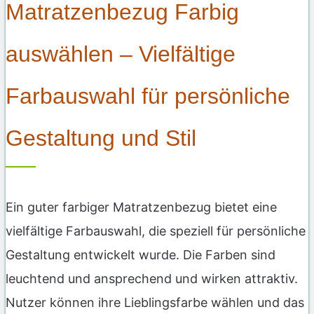
Matratzenbezug Farbig
auswählen – Vielfältige
Farbauswahl für persönliche
Gestaltung und Stil
Ein guter farbiger Matratzenbezug bietet eine
vielfältige Farbauswahl, die speziell für persönliche
Gestaltung entwickelt wurde. Die Farben sind
leuchtend und ansprechend und wirken attraktiv.
Nutzer können ihre Lieblingsfarbe wählen und das