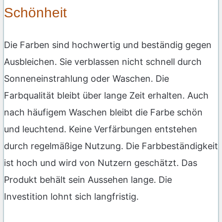
Schönheit
Die Farben sind hochwertig und beständig gegen
Ausbleichen. Sie verblassen nicht schnell durch
Sonneneinstrahlung oder Waschen. Die
Farbqualität bleibt über lange Zeit erhalten. Auch
nach häufigem Waschen bleibt die Farbe schön
und leuchtend. Keine Verfärbungen entstehen
durch regelmäßige Nutzung. Die Farbbeständigkeit
ist hoch und wird von Nutzern geschätzt. Das
Produkt behält sein Aussehen lange. Die
Investition lohnt sich langfristig.