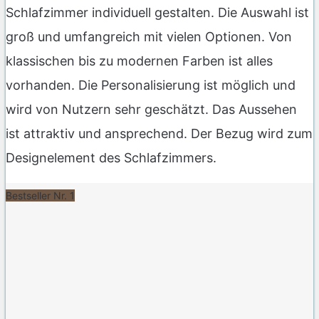
Schlafzimmer individuell gestalten. Die Auswahl ist
groß und umfangreich mit vielen Optionen. Von
klassischen bis zu modernen Farben ist alles
vorhanden. Die Personalisierung ist möglich und
wird von Nutzern sehr geschätzt. Das Aussehen
ist attraktiv und ansprechend. Der Bezug wird zum
Designelement des Schlafzimmers.
Bestseller Nr. 1