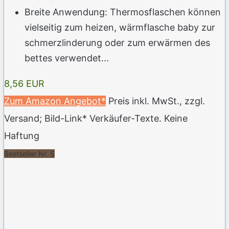
Breite Anwendung: Thermosflaschen können
vielseitig zum heizen, wärmflasche baby zur
schmerzlinderung oder zum erwärmen des
bettes verwendet...
8,56 EUR
Zum Amazon Angebot*
Preis inkl. MwSt., zzgl.
Versand; Bild-Link* Verkäufer-Texte. Keine
Haftung
Bestseller Nr. 5