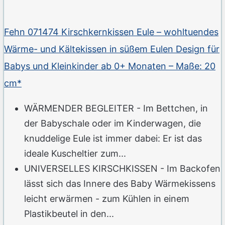
Fehn 071474 Kirschkernkissen Eule – wohltuendes
Wärme- und Kältekissen in süßem Eulen Design für
Babys und Kleinkinder ab 0+ Monaten – Maße: 20
cm*
WÄRMENDER BEGLEITER - Im Bettchen, in
der Babyschale oder im Kinderwagen, die
knuddelige Eule ist immer dabei: Er ist das
ideale Kuscheltier zum...
UNIVERSELLES KIRSCHKISSEN - Im Backofen
lässt sich das Innere des Baby Wärmekissens
leicht erwärmen - zum Kühlen in einem
Plastikbeutel in den...