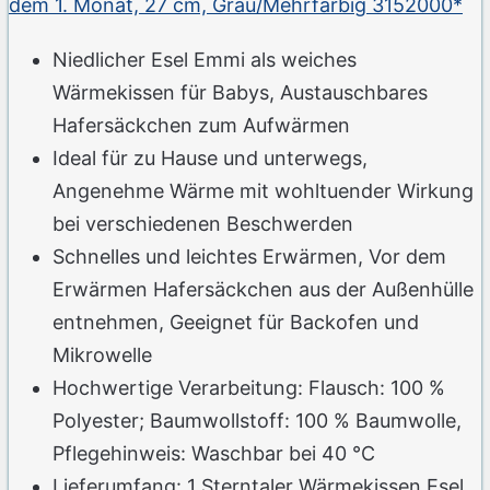
dem 1. Monat, 27 cm, Grau/Mehrfarbig 3152000*
Niedlicher Esel Emmi als weiches
Wärmekissen für Babys, Austauschbares
Hafersäckchen zum Aufwärmen
Ideal für zu Hause und unterwegs,
Angenehme Wärme mit wohltuender Wirkung
bei verschiedenen Beschwerden
Schnelles und leichtes Erwärmen, Vor dem
Erwärmen Hafersäckchen aus der Außenhülle
entnehmen, Geeignet für Backofen und
Mikrowelle
Hochwertige Verarbeitung: Flausch: 100 %
Polyester; Baumwollstoff: 100 % Baumwolle,
Pflegehinweis: Waschbar bei 40 °C
Lieferumfang: 1 Sterntaler Wärmekissen Esel