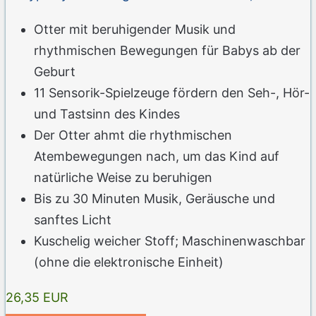
Otter mit beruhigender Musik und
rhythmischen Bewegungen für Babys ab der
Geburt
11 Sensorik-Spielzeuge fördern den Seh-, Hör-
und Tastsinn des Kindes
Der Otter ahmt die rhythmischen
Atembewegungen nach, um das Kind auf
natürliche Weise zu beruhigen
Bis zu 30 Minuten Musik, Geräusche und
sanftes Licht
Kuschelig weicher Stoff; Maschinenwaschbar
(ohne die elektronische Einheit)
26,35 EUR