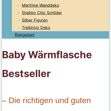
Maritime Wanddeko
Shabby Chic Schilder
Silber Figuren
Treibholz Deko
Ratgeber
Baby Wärmflasche
Bestseller
– Die richtigen und guten