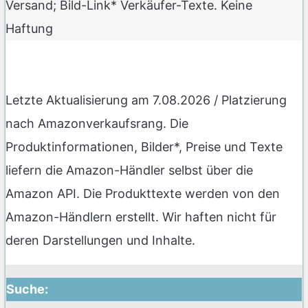
Versand; Bild-Link* Verkäufer-Texte. Keine
Haftung
Letzte Aktualisierung am 7.08.2026 / Platzierung
nach Amazonverkaufsrang. Die
Produktinformationen, Bilder*, Preise und Texte
liefern die Amazon-Händler selbst über die
Amazon API. Die Produkttexte werden von den
Amazon-Händlern erstellt. Wir haften nicht für
deren Darstellungen und Inhalte.
Suche: