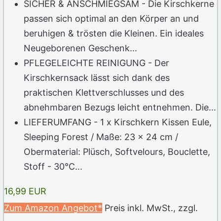
SICHER & ANSCHMIEGSAM - Die Kirschkerne
passen sich optimal an den Körper an und
beruhigen & trösten die Kleinen. Ein ideales
Neugeborenen Geschenk...
PFLEGELEICHTE REINIGUNG - Der
Kirschkernsack lässt sich dank des
praktischen Klettverschlusses und des
abnehmbaren Bezugs leicht entnehmen. Die...
LIEFERUMFANG - 1 x Kirschkern Kissen Eule,
Sleeping Forest / Maße: 23 x 24 cm /
Obermaterial: Plüsch, Softvelours, Bouclette,
Stoff - 30°C...
16,99 EUR
Zum Amazon Angebot*
Preis inkl. MwSt., zzgl.