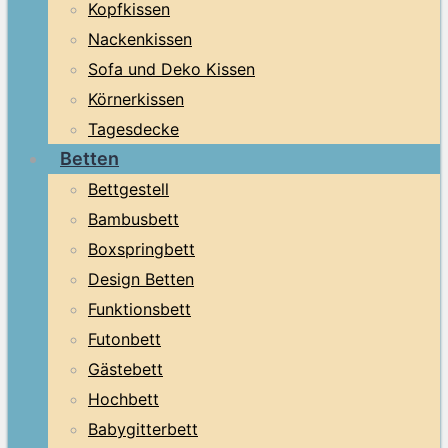
Kopfkissen
Nackenkissen
Sofa und Deko Kissen
Körnerkissen
Tagesdecke
Betten
Bettgestell
Bambusbett
Boxspringbett
Design Betten
Funktionsbett
Futonbett
Gästebett
Hochbett
Babygitterbett