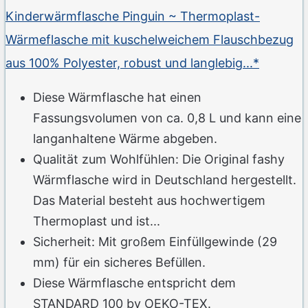
Kinderwärmflasche Pinguin ~ Thermoplast-
Wärmeflasche mit kuschelweichem Flauschbezug
aus 100% Polyester, robust und langlebig...*
Diese Wärmflasche hat einen
Fassungsvolumen von ca. 0,8 L und kann eine
langanhaltene Wärme abgeben.
Qualität zum Wohlfühlen: Die Original fashy
Wärmflasche wird in Deutschland hergestellt.
Das Material besteht aus hochwertigem
Thermoplast und ist...
Sicherheit: Mit großem Einfüllgewinde (29
mm) für ein sicheres Befüllen.
Diese Wärmflasche entspricht dem
STANDARD 100 by OEKO-TEX.