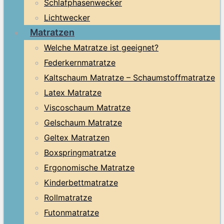
Schlafphasenwecker
Lichtwecker
Matratzen
Welche Matratze ist geeignet?
Federkernmatratze
Kaltschaum Matratze – Schaumstoffmatratze
Latex Matratze
Viscoschaum Matratze
Gelschaum Matratze
Geltex Matratzen
Boxspringmatratze
Ergonomische Matratze
Kinderbettmatratze
Rollmatratze
Futonmatratze