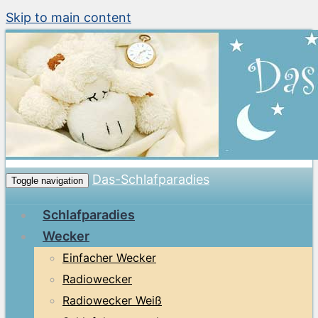
Skip to main content
Das-Schlafparadies
Toggle navigation
Schlafparadies
Wecker
Einfacher Wecker
Radiowecker
Radiowecker Weiß