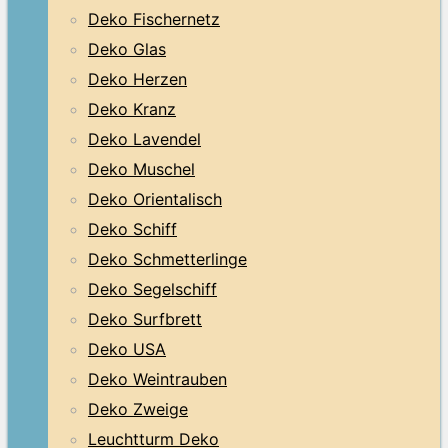
Deko Fischernetz
Deko Glas
Deko Herzen
Deko Kranz
Deko Lavendel
Deko Muschel
Deko Orientalisch
Deko Schiff
Deko Schmetterlinge
Deko Segelschiff
Deko Surfbrett
Deko USA
Deko Weintrauben
Deko Zweige
Leuchtturm Deko