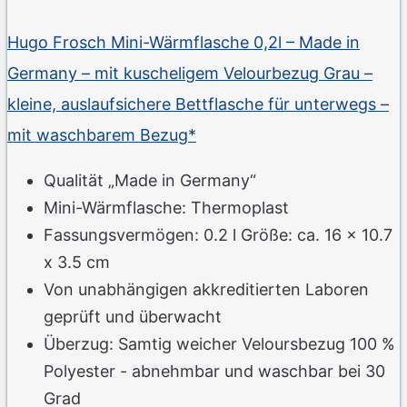
Hugo Frosch Mini-Wärmflasche 0,2l – Made in
Germany – mit kuscheligem Velourbezug Grau –
kleine, auslaufsichere Bettflasche für unterwegs –
mit waschbarem Bezug*
Qualität „Made in Germany“
Mini-Wärmflasche: Thermoplast
Fassungsvermögen: 0.2 l Größe: ca. 16 x 10.7
x 3.5 cm
Von unabhängigen akkreditierten Laboren
geprüft und überwacht
Überzug: Samtig weicher Veloursbezug 100 %
Polyester - abnehmbar und waschbar bei 30
Grad