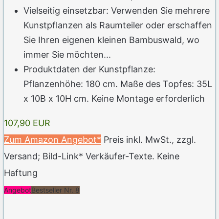
Vielseitig einsetzbar: Verwenden Sie mehrere
Kunstpflanzen als Raumteiler oder erschaffen
Sie Ihren eigenen kleinen Bambuswald, wo
immer Sie möchten...
Produktdaten der Kunstpflanze:
Pflanzenhöhe: 180 cm. Maße des Topfes: 35L
x 10B x 10H cm. Keine Montage erforderlich
107,90 EUR
Zum Amazon Angebot*
Preis inkl. MwSt., zzgl.
Versand; Bild-Link* Verkäufer-Texte. Keine
Haftung
Angebot
Bestseller Nr. 8