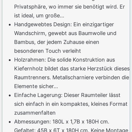
Privatsphäre, wo immer sie benötigt wird. Er
ist ideal, um große...
Handgewebtes Design: Ein einzigartiger
Wandschirm, gewebt aus Baumwolle und
Bambus, der jedem Zuhause einen
besonderen Touch verleiht
Holzrahmen: Die solide Konstruktion aus
Kiefernholz bildet das starke Herzstück dieses
Raumtrenners. Metallscharniere verbinden die
Elemente sicher...
Einfache Lagerung: Dieser Raumteiler lässt
sich einfach in ein kompaktes, kleines Format
zusammenfalten
Abmessungen: 180L x 1,7B x 180H cm.
Gefaltet: 45B x 6T x 180H cm. Keine Montage