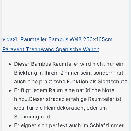
vidaXL Raumteiler Bambus Weiß 250x165cm
Paravent Trennwand Spanische Wand*
Dieser Bambus Raumteiler wird nicht nur ein
Blickfang in Ihrem Zimmer sein, sondern hat
auch eine praktische Funktion als Sichtschutz
Er fügt jedem Raum eine natürliche Note
hinzu.Dieser strapazierfähige Raumteiler ist
ideal für die Heimdekoration, oder um
Stimmung und...
Er eignet sich perfekt auch im Schlafzimmer,