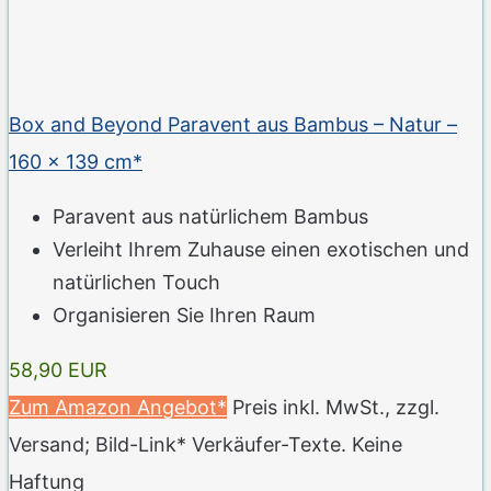
Box and Beyond Paravent aus Bambus – Natur –
160 x 139 cm*
Paravent aus natürlichem Bambus
Verleiht Ihrem Zuhause einen exotischen und
natürlichen Touch
Organisieren Sie Ihren Raum
58,90 EUR
Zum Amazon Angebot*
Preis inkl. MwSt., zzgl.
Versand; Bild-Link* Verkäufer-Texte. Keine
Haftung