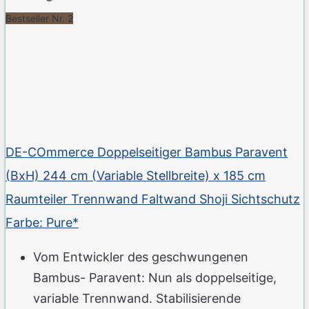
Bestseller Nr. 2
DE-COmmerce Doppelseitiger Bambus Paravent
(BxH) 244 cm (Variable Stellbreite) x 185 cm
Raumteiler Trennwand Faltwand Shoji Sichtschutz
Farbe: Pure*
Vom Entwickler des geschwungenen
Bambus- Paravent: Nun als doppelseitige,
variable Trennwand. Stabilisierende