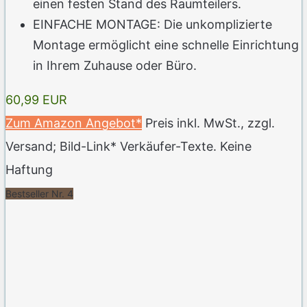
einen festen Stand des Raumteilers.
EINFACHE MONTAGE: Die unkomplizierte
Montage ermöglicht eine schnelle Einrichtung
in Ihrem Zuhause oder Büro.
60,99 EUR
Zum Amazon Angebot*
Preis inkl. MwSt., zzgl.
Versand; Bild-Link* Verkäufer-Texte. Keine
Haftung
Bestseller Nr. 4