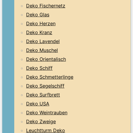
Deko Fischernetz
Deko Glas
Deko Herzen
Deko Kranz
Deko Lavendel
Deko Muschel
Deko Orientalisch
Deko Schiff
Deko Schmetterlinge
Deko Segelschiff
Deko Surfbrett
Deko USA
Deko Weintrauben
Deko Zweige
Leuchtturm Deko