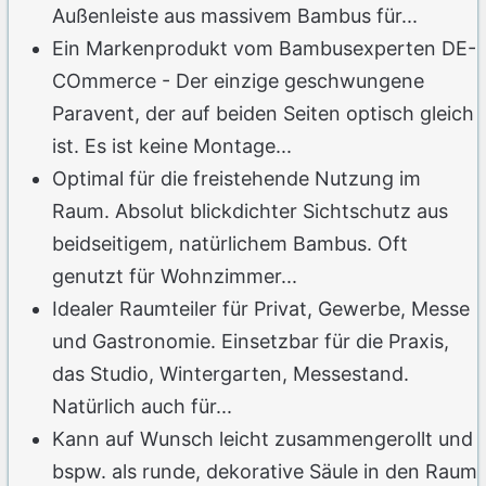
Außenleiste aus massivem Bambus für...
Ein Markenprodukt vom Bambusexperten DE-
COmmerce - Der einzige geschwungene
Paravent, der auf beiden Seiten optisch gleich
ist. Es ist keine Montage...
Optimal für die freistehende Nutzung im
Raum. Absolut blickdichter Sichtschutz aus
beidseitigem, natürlichem Bambus. Oft
genutzt für Wohnzimmer...
Idealer Raumteiler für Privat, Gewerbe, Messe
und Gastronomie. Einsetzbar für die Praxis,
das Studio, Wintergarten, Messestand.
Natürlich auch für...
Kann auf Wunsch leicht zusammengerollt und
bspw. als runde, dekorative Säule in den Raum