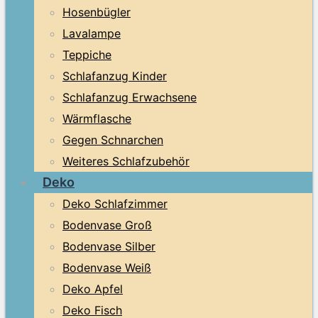
Hosenbügler
Lavalampe
Teppiche
Schlafanzug Kinder
Schlafanzug Erwachsene
Wärmflasche
Gegen Schnarchen
Weiteres Schlafzubehör
Deko
Deko Schlafzimmer
Bodenvase Groß
Bodenvase Silber
Bodenvase Weiß
Deko Apfel
Deko Fisch