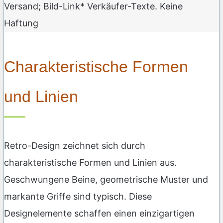
Versand; Bild-Link* Verkäufer-Texte. Keine
Haftung
Charakteristische Formen
und Linien
Retro-Design zeichnet sich durch
charakteristische Formen und Linien aus.
Geschwungene Beine, geometrische Muster und
markante Griffe sind typisch. Diese
Designelemente schaffen einen einzigartigen