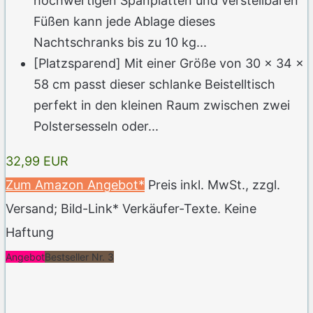
hochwertigen Spanplatten und verstellbaren
Füßen kann jede Ablage dieses
Nachtschranks bis zu 10 kg...
[Platzsparend] Mit einer Größe von 30 x 34 x
58 cm passt dieser schlanke Beistelltisch
perfekt in den kleinen Raum zwischen zwei
Polstersesseln oder...
32,99 EUR
Zum Amazon Angebot*
Preis inkl. MwSt., zzgl.
Versand; Bild-Link* Verkäufer-Texte. Keine
Haftung
Angebot
Bestseller Nr. 3