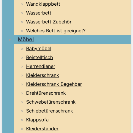
Wandklappbett
Wasserbett
Wasserbett Zubehör
Welches Bett ist geeignet?
Möbel
Babymöbel
Beistelltisch
Herrendiener
Kleiderschrank
Kleiderschrank Begehbar
Drehtürenschrank
Schwebetürenschrank
Schiebetürenschrank
Klappsofa
Kleiderständer