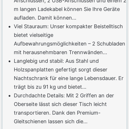
Anschlüssen, 2 USB-Anschlüssen und einem 2
m langen Ladekabel können Sie Ihre Geräte
aufladen. Damit können...
Viel Stauraum: Unser kompakter Beistelltisch
bietet vielseitige
Aufbewahrungsmöglichkeiten – 2 Schubladen
mit herausnehmbaren Trennwänden...
Langlebig und stabil: Aus Stahl und
Holzspanplatten gefertigt sorgt dieser
Nachtschrank für eine lange Lebensdauer. Er
trägt bis zu 91 kg und bietet...
Durchdachte Details: Mit 2 Griffen an der
Oberseite lässt sich dieser Tisch leicht
transportieren. Dank den Premium-
Gleitschienen lassen sich die...