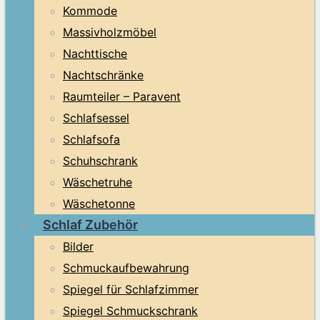
Kommode
Massivholzmöbel
Nachttische
Nachtschränke
Raumteiler – Paravent
Schlafsessel
Schlafsofa
Schuhschrank
Wäschetruhe
Wäschetonne
Schlaf Zubehör
Bilder
Schmuckaufbewahrung
Spiegel für Schlafzimmer
Spiegel Schmuckschrank