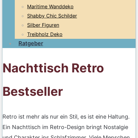
Maritime Wanddeko
Shabby Chic Schilder
Silber Figuren
Treibholz Deko
Ratgeber
Nachttisch Retro
Bestseller
Retro ist mehr als nur ein Stil, es ist eine Haltung.
Ein Nachttisch im Retro-Design bringt Nostalgie
und Charakter ins Schlafzimmer. Viele Menschen