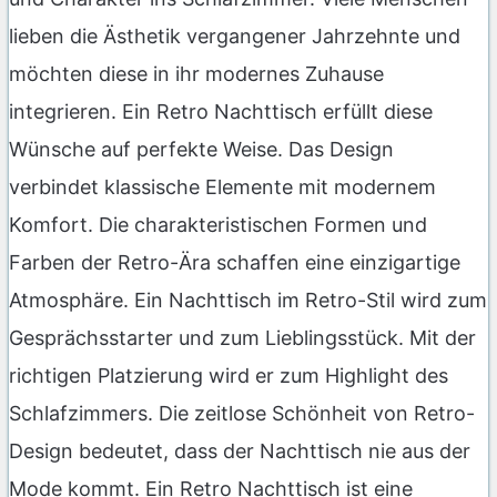
lieben die Ästhetik vergangener Jahrzehnte und
möchten diese in ihr modernes Zuhause
integrieren. Ein Retro Nachttisch erfüllt diese
Wünsche auf perfekte Weise. Das Design
verbindet klassische Elemente mit modernem
Komfort. Die charakteristischen Formen und
Farben der Retro-Ära schaffen eine einzigartige
Atmosphäre. Ein Nachttisch im Retro-Stil wird zum
Gesprächsstarter und zum Lieblingsstück. Mit der
richtigen Platzierung wird er zum Highlight des
Schlafzimmers. Die zeitlose Schönheit von Retro-
Design bedeutet, dass der Nachttisch nie aus der
Mode kommt. Ein Retro Nachttisch ist eine