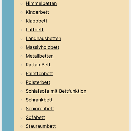
Himmelbetten
Kinderbett
Klappbett
Luftbett
Landhausbetten
Massivholzbett
Metallbetten
Rattan Bett
Palettenbett
Polsterbett
Schlafsofa mit Bettfunktion
Schrankbett
Seniorenbett
Sofabett
Stauraumbett