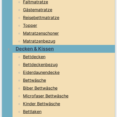
Faltmatratze
Gästematratze
Reisebettmatratze
Topper
Matratzenschoner
Matratzenbezug
Decken & Kissen
Bettdecken
Bettdeckenbezug
Eiderdaunendecke
Bettwäsche
Biber Bettwäsche
Microfaser Bettwäsche
Kinder Bettwäsche
Bettlaken