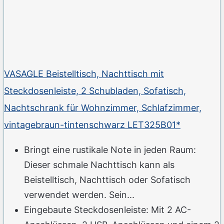
VASAGLE Beistelltisch, Nachttisch mit
Steckdosenleiste, 2 Schubladen, Sofatisch,
Nachtschrank für Wohnzimmer, Schlafzimmer,
vintagebraun-tintenschwarz LET325B01*
Bringt eine rustikale Note in jeden Raum:
Dieser schmale Nachttisch kann als
Beistelltisch, Nachttisch oder Sofatisch
verwendet werden. Sein...
Eingebaute Steckdosenleiste: Mit 2 AC-