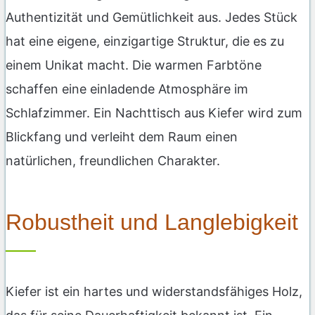
Authentizität und Gemütlichkeit aus. Jedes Stück
hat eine eigene, einzigartige Struktur, die es zu
einem Unikat macht. Die warmen Farbtöne
schaffen eine einladende Atmosphäre im
Schlafzimmer. Ein Nachttisch aus Kiefer wird zum
Blickfang und verleiht dem Raum einen
natürlichen, freundlichen Charakter.
Robustheit und Langlebigkeit
Kiefer ist ein hartes und widerstandsfähiges Holz,