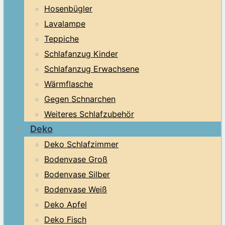
Hosenbügler
Lavalampe
Teppiche
Schlafanzug Kinder
Schlafanzug Erwachsene
Wärmflasche
Gegen Schnarchen
Weiteres Schlafzubehör
Deko
Deko Schlafzimmer
Bodenvase Groß
Bodenvase Silber
Bodenvase Weiß
Deko Apfel
Deko Fisch