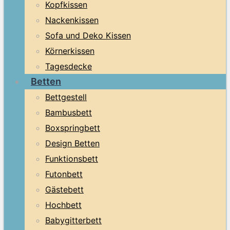
Kopfkissen
Nackenkissen
Sofa und Deko Kissen
Körnerkissen
Tagesdecke
Betten
Bettgestell
Bambusbett
Boxspringbett
Design Betten
Funktionsbett
Futonbett
Gästebett
Hochbett
Babygitterbett