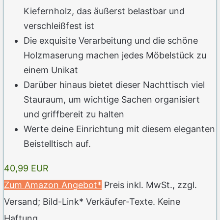
Kiefernholz, das äußerst belastbar und
verschleißfest ist
Die exquisite Verarbeitung und die schöne
Holzmaserung machen jedes Möbelstück zu
einem Unikat
Darüber hinaus bietet dieser Nachttisch viel
Stauraum, um wichtige Sachen organisiert
und griffbereit zu halten
Werte deine Einrichtung mit diesem eleganten
Beistelltisch auf.
40,99 EUR
Zum Amazon Angebot*
Preis inkl. MwSt., zzgl.
Versand; Bild-Link* Verkäufer-Texte. Keine
Haftung