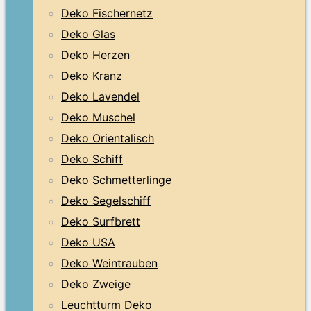
Deko Fischernetz
Deko Glas
Deko Herzen
Deko Kranz
Deko Lavendel
Deko Muschel
Deko Orientalisch
Deko Schiff
Deko Schmetterlinge
Deko Segelschiff
Deko Surfbrett
Deko USA
Deko Weintrauben
Deko Zweige
Leuchtturm Deko