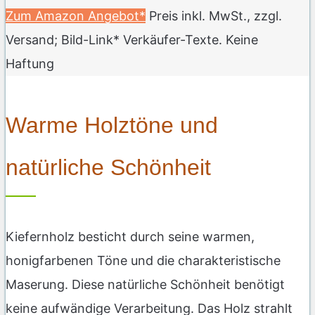
Zum Amazon Angebot*
Preis inkl. MwSt., zzgl.
Versand; Bild-Link* Verkäufer-Texte. Keine
Haftung
Warme Holztöne und
natürliche Schönheit
Kiefernholz besticht durch seine warmen,
honigfarbenen Töne und die charakteristische
Maserung. Diese natürliche Schönheit benötigt
keine aufwändige Verarbeitung. Das Holz strahlt