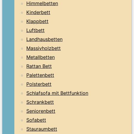
Himmelbetten
Kinderbett
Klappbett
Luftbett
Landhausbetten
Massivholzbett
Metallbetten
Rattan Bett
Palettenbett
Polsterbett
Schlafsofa mit Bettfunktion
Schrankbett
Seniorenbett
Sofabett
Stauraumbett