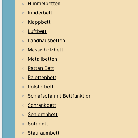
Himmelbetten
Kinderbett
Klappbett
Luftbett
Landhausbetten
Massivholzbett
Metallbetten
Rattan Bett
Palettenbett
Polsterbett
Schlafsofa mit Bettfunktion
Schrankbett
Seniorenbett
Sofabett
Stauraumbett