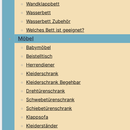
Wandklappbett
Wasserbett
Wasserbett Zubehör
Welches Bett ist geeignet?
Möbel
Babymöbel
Beistelltisch
Herrendiener
Kleiderschrank
Kleiderschrank Begehbar
Drehtürenschrank
Schwebetürenschrank
Schiebetürenschrank
Klappsofa
Kleiderständer