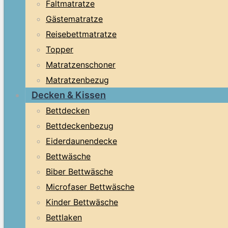
Faltmatratze
Gästematratze
Reisebettmatratze
Topper
Matratzenschoner
Matratzenbezug
Decken & Kissen
Bettdecken
Bettdeckenbezug
Eiderdaunendecke
Bettwäsche
Biber Bettwäsche
Microfaser Bettwäsche
Kinder Bettwäsche
Bettlaken