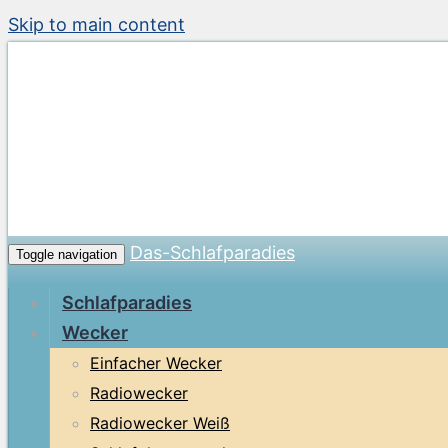
Skip to main content
Das-Schlafparadies
Toggle navigation
Schlafparadies
Wecker
Einfacher Wecker
Radiowecker
Radiowecker Weiß