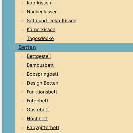
Kopfkissen
Nackenkissen
Sofa und Deko Kissen
Körnerkissen
Tagesdecke
Betten
Bettgestell
Bambusbett
Boxspringbett
Design Betten
Funktionsbett
Futonbett
Gästebett
Hochbett
Babygitterbett