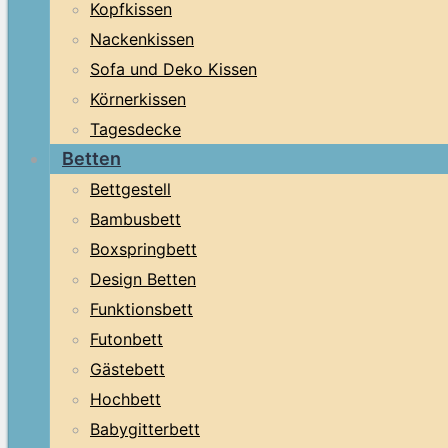
Kopfkissen
Nackenkissen
Sofa und Deko Kissen
Körnerkissen
Tagesdecke
Betten
Bettgestell
Bambusbett
Boxspringbett
Design Betten
Funktionsbett
Futonbett
Gästebett
Hochbett
Babygitterbett