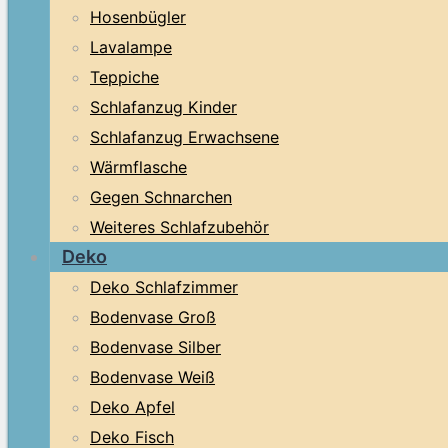
Hosenbügler
Lavalampe
Teppiche
Schlafanzug Kinder
Schlafanzug Erwachsene
Wärmflasche
Gegen Schnarchen
Weiteres Schlafzubehör
Deko
Deko Schlafzimmer
Bodenvase Groß
Bodenvase Silber
Bodenvase Weiß
Deko Apfel
Deko Fisch