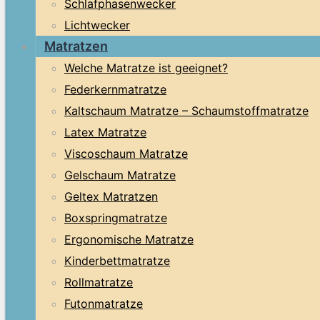
Schlafphasenwecker
Lichtwecker
Matratzen
Welche Matratze ist geeignet?
Federkernmatratze
Kaltschaum Matratze – Schaumstoffmatratze
Latex Matratze
Viscoschaum Matratze
Gelschaum Matratze
Geltex Matratzen
Boxspringmatratze
Ergonomische Matratze
Kinderbettmatratze
Rollmatratze
Futonmatratze