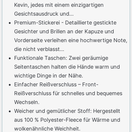
Kevin, jedes mit einem einzigartigen
Gesichtsausdruck und...
Premium-Stickerei - Detaillierte gestickte
Gesichter und Brillen an der Kapuze und
Vorderseite verleihen eine hochwertige Note,
die nicht verblasst...
Funktionale Taschen: Zwei geräumige
Seitentaschen halten die Hände warm und
wichtige Dinge in der Nähe.
Einfacher Reißverschluss – Front-
Reißverschluss für schnelles und bequemes
Wechseln.
Weicher und gemütlicher Stoff: Hergestellt
aus 100 % Polyester-Fleece für Wärme und
wolkenähnliche Weichheit.