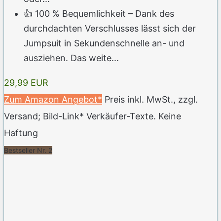
👍 100 % Bequemlichkeit – Dank des
durchdachten Verschlusses lässt sich der
Jumpsuit in Sekundenschnelle an- und
ausziehen. Das weite...
29,99 EUR
Zum Amazon Angebot*
Preis inkl. MwSt., zzgl.
Versand; Bild-Link* Verkäufer-Texte. Keine
Haftung
Bestseller Nr. 2