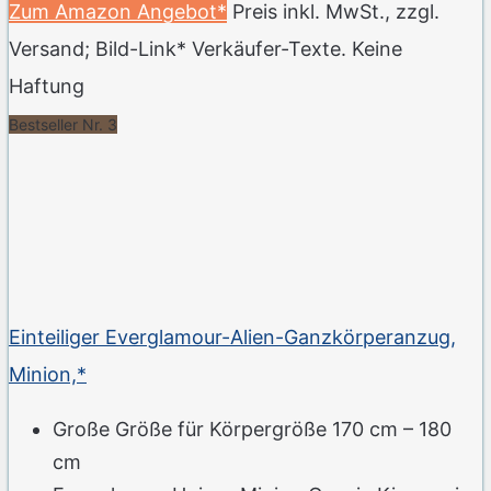
Zum Amazon Angebot*
Preis inkl. MwSt., zzgl.
Versand; Bild-Link* Verkäufer-Texte. Keine
Haftung
Bestseller Nr. 3
Einteiliger Everglamour-Alien-Ganzkörperanzug,
Minion,*
Große Größe für Körpergröße 170 cm – 180
cm