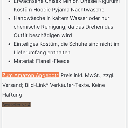
Erwachsene Unisex Minion Onesie Kigurumi
Kostüm Hoodie Pyjama Nachtwäsche
Handwäsche in kaltem Wasser oder nur
chemische Reinigung, da das Drehen das
Outfit beschädigen wird
Einteiliges Kostüm, die Schuhe sind nicht im
Lieferumfang enthalten
Material: Flanell-Fleece
Zum Amazon Angebot*
Preis inkl. MwSt., zzgl.
Versand; Bild-Link* Verkäufer-Texte. Keine
Haftung
Bestseller Nr. 4