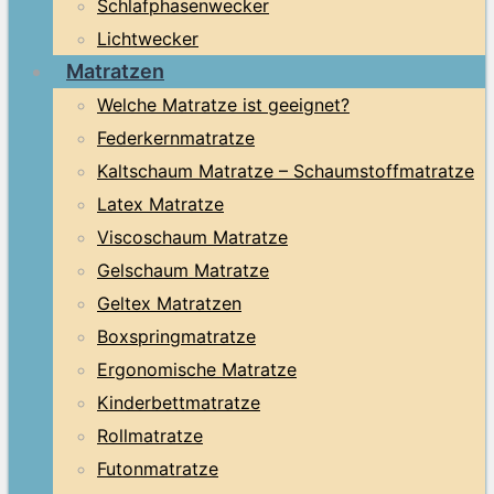
Schlafphasenwecker
Lichtwecker
Matratzen
Welche Matratze ist geeignet?
Federkernmatratze
Kaltschaum Matratze – Schaumstoffmatratze
Latex Matratze
Viscoschaum Matratze
Gelschaum Matratze
Geltex Matratzen
Boxspringmatratze
Ergonomische Matratze
Kinderbettmatratze
Rollmatratze
Futonmatratze