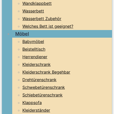
Wandklappbett
Wasserbett
Wasserbett Zubehör
Welches Bett ist geeignet?
Möbel
Babymöbel
Beistelltisch
Herrendiener
Kleiderschrank
Kleiderschrank Begehbar
Drehtürenschrank
Schwebetürenschrank
Schiebetürenschrank
Klappsofa
Kleiderständer