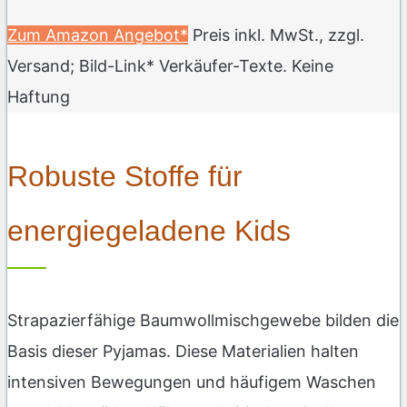
Zum Amazon Angebot*
Preis inkl. MwSt., zzgl.
Versand; Bild-Link* Verkäufer-Texte. Keine
Haftung
Robuste Stoffe für
energiegeladene Kids
Strapazierfähige Baumwollmischgewebe bilden die
Basis dieser Pyjamas. Diese Materialien halten
intensiven Bewegungen und häufigem Waschen