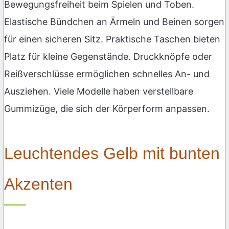
Bewegungsfreiheit beim Spielen und Toben.
Elastische Bündchen an Ärmeln und Beinen sorgen
für einen sicheren Sitz. Praktische Taschen bieten
Platz für kleine Gegenstände. Druckknöpfe oder
Reißverschlüsse ermöglichen schnelles An- und
Ausziehen. Viele Modelle haben verstellbare
Gummizüge, die sich der Körperform anpassen.
Leuchtendes Gelb mit bunten
Akzenten