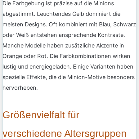
Die Farbgebung ist präzise auf die Minions
abgestimmt. Leuchtendes Gelb dominiert die
meisten Designs. Oft kombiniert mit Blau, Schwarz
oder Weiß entstehen ansprechende Kontraste.
Manche Modelle haben zusätzliche Akzente in
Orange oder Rot. Die Farbkombinationen wirken
lustig und energiegeladen. Einige Varianten haben
spezielle Effekte, die die Minion-Motive besonders
hervorheben.
Größenvielfalt für
verschiedene Altersgruppen