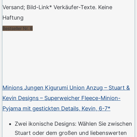
Versand; Bild-Link* Verkäufer-Texte. Keine
Haftung
Bestseller Nr. 8
Minions Jungen Kigurumi Union Anzug – Stuart &
Kevin Designs – Superweicher Fleece-Minion-
Pyjama mit gestickten Details, Kevin, 6-7*
Zwei ikonische Designs: Wählen Sie zwischen
Stuart oder dem großen und liebenswerten