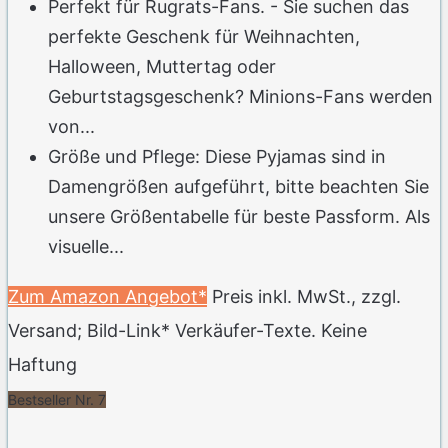
Perfekt für Rugrats-Fans. - Sie suchen das
perfekte Geschenk für Weihnachten,
Halloween, Muttertag oder
Geburtstagsgeschenk? Minions-Fans werden
von...
Größe und Pflege: Diese Pyjamas sind in
Damengrößen aufgeführt, bitte beachten Sie
unsere Größentabelle für beste Passform. Als
visuelle...
Zum Amazon Angebot*
Preis inkl. MwSt., zzgl.
Versand; Bild-Link* Verkäufer-Texte. Keine
Haftung
Bestseller Nr. 7