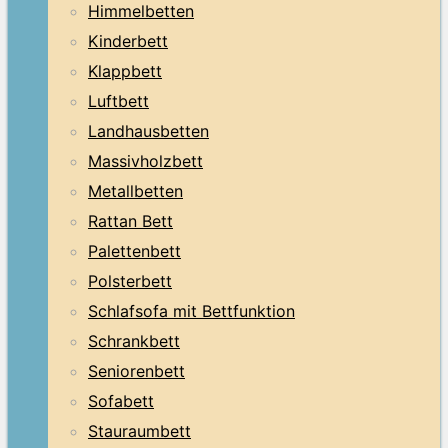
Himmelbetten
Kinderbett
Klappbett
Luftbett
Landhausbetten
Massivholzbett
Metallbetten
Rattan Bett
Palettenbett
Polsterbett
Schlafsofa mit Bettfunktion
Schrankbett
Seniorenbett
Sofabett
Stauraumbett