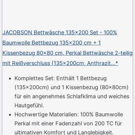
JACOBSON Bettwäsche 135x200 Set - 100%
Baumwolle Bettbezug 135x200 cm + 1
Kissenbezug 80x80 cm, Perkal Bettwäsche 2-teilig
mit Reißverschluss (135x200cm, Anthrazit...*
Komplettes Set: Enthält 1 Bettbezug
(135x200cm) und 1 Kissenbezug (80x80cm)
für ein angenehmes Schlafklima und weiches
Hautgefühl.
Hochwertige Materialien: 100% Baumwolle
Perkal mit einer Fadenzahl von 200 TC für
ultimativen Komfort und Langlebigkeit.