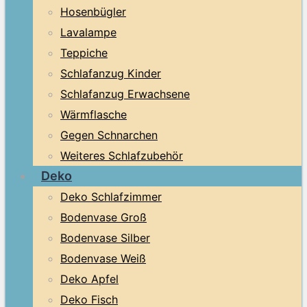
Hosenbügler
Lavalampe
Teppiche
Schlafanzug Kinder
Schlafanzug Erwachsene
Wärmflasche
Gegen Schnarchen
Weiteres Schlafzubehör
Deko
Deko Schlafzimmer
Bodenvase Groß
Bodenvase Silber
Bodenvase Weiß
Deko Apfel
Deko Fisch