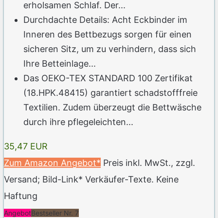
erholsamen Schlaf. Der...
Durchdachte Details: Acht Eckbinder im
Inneren des Bettbezugs sorgen für einen
sicheren Sitz, um zu verhindern, dass sich
Ihre Betteinlage...
Das OEKO-TEX STANDARD 100 Zertifikat
(18.HPK.48415) garantiert schadstofffreie
Textilien. Zudem überzeugt die Bettwäsche
durch ihre pflegeleichten...
35,47 EUR
Zum Amazon Angebot*
Preis inkl. MwSt., zzgl.
Versand; Bild-Link* Verkäufer-Texte. Keine
Haftung
Angebot
Bestseller Nr. 7