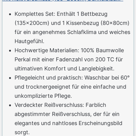
Komplettes Set: Enthält 1 Bettbezug
(135x200cm) und 1 Kissenbezug (80x80cm)
für ein angenehmes Schlafklima und weiches
Hautgefühl.
Hochwertige Materialien: 100% Baumwolle
Perkal mit einer Fadenzahl von 200 TC für
ultimativen Komfort und Langlebigkeit.
Pflegeleicht und praktisch: Waschbar bei 60°
und trocknergeeignet für eine einfache und
unkomplizierte Pflege.
Verdeckter Reißverschluss: Farblich
abgestimmter Reißverschluss, der für ein
elegantes und nahtloses Erscheinungsbild
sorgt.