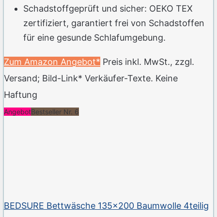
Schadstoffgeprüft und sicher: OEKO TEX
zertifiziert, garantiert frei von Schadstoffen
für eine gesunde Schlafumgebung.
Zum Amazon Angebot*
Preis inkl. MwSt., zzgl.
Versand; Bild-Link* Verkäufer-Texte. Keine
Haftung
Angebot
Bestseller Nr. 6
BEDSURE Bettwäsche 135x200 Baumwolle 4teilig