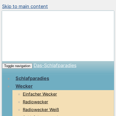
Skip to main content
Das-Schlafparadies
Toggle navigation
Schlafparadies
Wecker
Einfacher Wecker
Radiowecker
Radiowecker Weiß