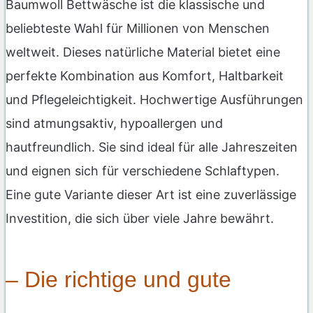
Baumwoll Bettwäsche ist die klassische und
beliebteste Wahl für Millionen von Menschen
weltweit. Dieses natürliche Material bietet eine
perfekte Kombination aus Komfort, Haltbarkeit
und Pflegeleichtigkeit. Hochwertige Ausführungen
sind atmungsaktiv, hypoallergen und
hautfreundlich. Sie sind ideal für alle Jahreszeiten
und eignen sich für verschiedene Schlaftypen.
Eine gute Variante dieser Art ist eine zuverlässige
Investition, die sich über viele Jahre bewährt.
– Die richtige und gute