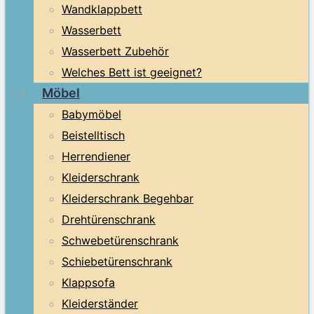
Wandklappbett
Wasserbett
Wasserbett Zubehör
Welches Bett ist geeignet?
Möbel
Babymöbel
Beistelltisch
Herrendiener
Kleiderschrank
Kleiderschrank Begehbar
Drehtürenschrank
Schwebetürenschrank
Schiebetürenschrank
Klappsofa
Kleiderständer