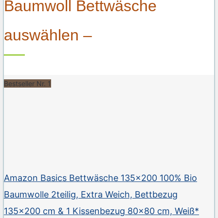
Baumwoll Bettwäsche
auswählen –
Bestseller Nr. 1
Amazon Basics Bettwäsche 135x200 100% Bio
Baumwolle 2teilig, Extra Weich, Bettbezug
135x200 cm & 1 Kissenbezug 80x80 cm, Weiß*