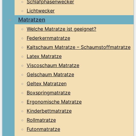
Schlafphasenwecker
Lichtwecker
Matratzen
Welche Matratze ist geeignet?
Federkernmatratze
Kaltschaum Matratze – Schaumstoffmatratze
Latex Matratze
Viscoschaum Matratze
Gelschaum Matratze
Geltex Matratzen
Boxspringmatratze
Ergonomische Matratze
Kinderbettmatratze
Rollmatratze
Futonmatratze