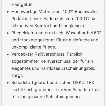
Hautgefühl.
Hochwertige Materialien: 100% Baumwolle
Perkal mit einer Fadenzahl von 200 TC für
ultimativen Komfort und Langlebigkeit.
Pflegeleicht und praktisch: Waschbar bei 60°
und trocknergeeignet für eine einfache und
unkomplizierte Pflege.
Verdeckter Reißverschluss: Farblich
abgestimmter Reißverschluss, der für ein
elegantes und nahtloses Erscheinungsbild
sorgt.
Schadstoffgeprüft und sicher: OEKO TEX
zertifiziert, garantiert frei von Schadstoffen
für eine gesunde Schlafumgebung.