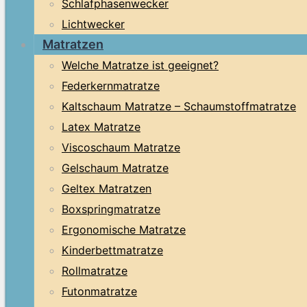
Schlafphasenwecker
Lichtwecker
Matratzen
Welche Matratze ist geeignet?
Federkernmatratze
Kaltschaum Matratze – Schaumstoffmatratze
Latex Matratze
Viscoschaum Matratze
Gelschaum Matratze
Geltex Matratzen
Boxspringmatratze
Ergonomische Matratze
Kinderbettmatratze
Rollmatratze
Futonmatratze