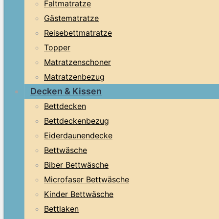
Faltmatratze
Gästematratze
Reisebettmatratze
Topper
Matratzenschoner
Matratzenbezug
Decken & Kissen
Bettdecken
Bettdeckenbezug
Eiderdaunendecke
Bettwäsche
Biber Bettwäsche
Microfaser Bettwäsche
Kinder Bettwäsche
Bettlaken