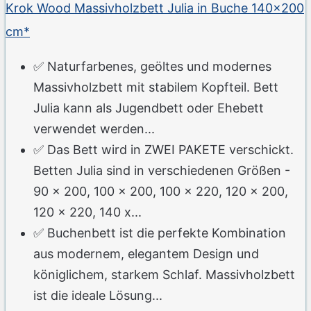
Krok Wood Massivholzbett Julia in Buche 140x200
cm*
✅ Naturfarbenes, geöltes und modernes
Massivholzbett mit stabilem Kopfteil. Bett
Julia kann als Jugendbett oder Ehebett
verwendet werden...
✅ Das Bett wird in ZWEI PAKETE verschickt.
Betten Julia sind in verschiedenen Größen -
90 x 200, 100 x 200, 100 x 220, 120 x 200,
120 x 220, 140 x...
✅ Buchenbett ist die perfekte Kombination
aus modernem, elegantem Design und
königlichem, starkem Schlaf. Massivholzbett
ist die ideale Lösung...