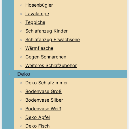
Hosenbügler
Lavalampe
Teppiche
Schlafanzug Kinder
Schlafanzug Erwachsene
Wärmflasche
Gegen Schnarchen
Weiteres Schlafzubehör
Deko
Deko Schlafzimmer
Bodenvase Groß
Bodenvase Silber
Bodenvase Weiß
Deko Apfel
Deko Fisch