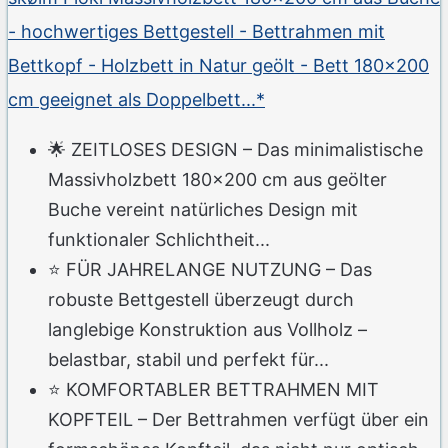
- hochwertiges Bettgestell - Bettrahmen mit
Bettkopf - Holzbett in Natur geölt - Bett 180x200
cm geeignet als Doppelbett...*
🌟 ZEITLOSES DESIGN – Das minimalistische
Massivholzbett 180x200 cm aus geölter
Buche vereint natürliches Design mit
funktionaler Schlichtheit...
⭐ FÜR JAHRELANGE NUTZUNG – Das
robuste Bettgestell überzeugt durch
langlebige Konstruktion aus Vollholz –
belastbar, stabil und perfekt für...
⭐ KOMFORTABLER BETTRAHMEN MIT
KOPFTEIL – Der Bettrahmen verfügt über ein