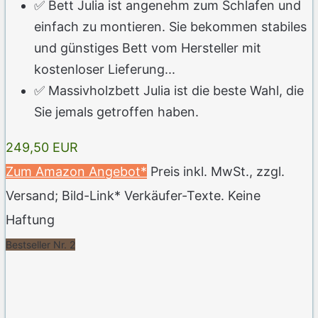
✅ Bett Julia ist angenehm zum Schlafen und
einfach zu montieren. Sie bekommen stabiles
und günstiges Bett vom Hersteller mit
kostenloser Lieferung...
✅ Massivholzbett Julia ist die beste Wahl, die
Sie jemals getroffen haben.
249,50 EUR
Zum Amazon Angebot*
Preis inkl. MwSt., zzgl.
Versand; Bild-Link* Verkäufer-Texte. Keine
Haftung
Bestseller Nr. 2