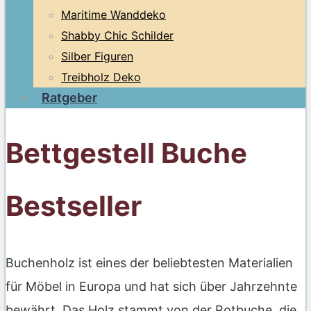
Maritime Wanddeko
Shabby Chic Schilder
Silber Figuren
Treibholz Deko
Ratgeber
Bettgestell Buche
Bestseller
Buchenholz ist eines der beliebtesten Materialien
für Möbel in Europa und hat sich über Jahrzehnte
bewährt. Das Holz stammt von der Rotbuche, die