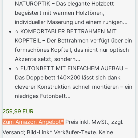
NATUROPTIK – Das elegante Holzbett
begeistert mit warmen Holztönen,
individueller Maserung und einem ruhigen...
⭐ KOMFORTABLER BETTRAHMEN MIT
KOPFTEIL – Der Bettrahmen verfügt über ein
formschönes Kopfteil, das nicht nur optisch
Akzente setzt, sondern...
⭐ FUTONBETT MIT EINFACHEM AUFBAU –
Das Doppelbett 140x200 lässt sich dank
cleverer Konstruktion schnell montieren – ein
niedriges Futonbett...
259,99 EUR
Zum Amazon Angebot*
Preis inkl. MwSt., zzgl.
Versand; Bild-Link* Verkäufer-Texte. Keine