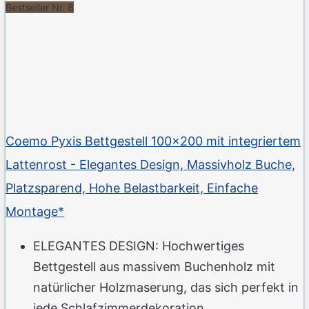
Bestseller Nr. 8
Coemo Pyxis Bettgestell 100x200 mit integriertem
Lattenrost - Elegantes Design, Massivholz Buche,
Platzsparend, Hohe Belastbarkeit, Einfache
Montage*
ELEGANTES DESIGN: Hochwertiges
Bettgestell aus massivem Buchenholz mit
natürlicher Holzmaserung, das sich perfekt in
jede Schlafzimmerdekoration...