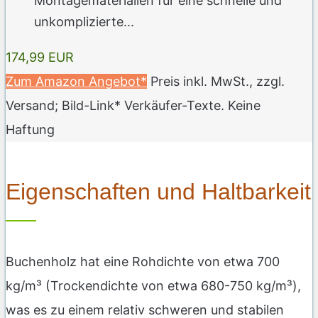
Montagematerialien für eine schnelle und
unkomplizierte...
174,99 EUR
Zum Amazon Angebot*
Preis inkl. MwSt., zzgl.
Versand; Bild-Link* Verkäufer-Texte. Keine
Haftung
Eigenschaften und Haltbarkeit
Buchenholz hat eine Rohdichte von etwa 700
kg/m³ (
Trockendichte von etwa 680-750 kg/m³
),
was es zu einem relativ schweren und stabilen