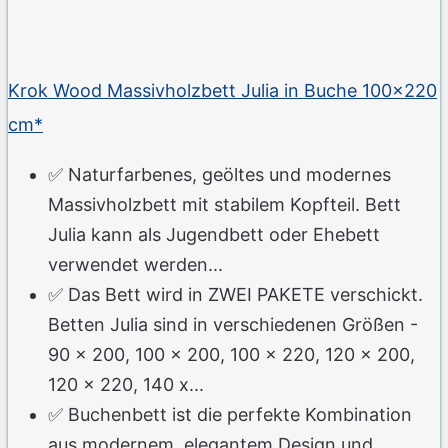
Krok Wood Massivholzbett Julia in Buche 100x220
cm*
✅ Naturfarbenes, geöltes und modernes
Massivholzbett mit stabilem Kopfteil. Bett
Julia kann als Jugendbett oder Ehebett
verwendet werden...
✅ Das Bett wird in ZWEI PAKETE verschickt.
Betten Julia sind in verschiedenen Größen -
90 x 200, 100 x 200, 100 x 220, 120 x 200,
120 x 220, 140 x...
✅ Buchenbett ist die perfekte Kombination
aus modernem, elegantem Design und