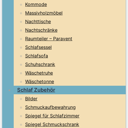
Kommode
Massivholzmöbel
Nachttische
Nachtschränke
Raumteiler – Paravent
Schlafsessel
Schlafsofa
Schuhschrank
Wäschetruhe
Wäschetonne
Schlaf Zubehör
Bilder
Schmuckaufbewahrung
Spiegel für Schlafzimmer
Spiegel Schmuckschrank