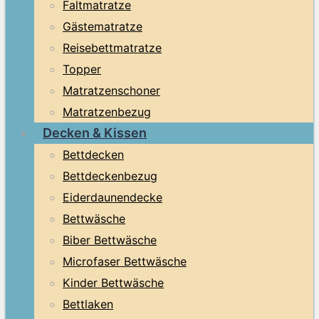
Faltmatratze
Gästematratze
Reisebettmatratze
Topper
Matratzenschoner
Matratzenbezug
Decken & Kissen
Bettdecken
Bettdeckenbezug
Eiderdaunendecke
Bettwäsche
Biber Bettwäsche
Microfaser Bettwäsche
Kinder Bettwäsche
Bettlaken