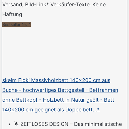
Versand; Bild-Link* Verkäufer-Texte. Keine
Haftung
Bestseller Nr. 4
skølm Floki Massivholzbett 140x200 cm aus
Buche - hochwertiges Bettgestell - Bettrahmen
ohne Bettkopf - Holzbett in Natur geölt - Bett
140x200 cm geeignet als Doppelbett...*
🌟 ZEITLOSES DESIGN – Das minimalistische