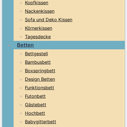
Kopfkissen
Nackenkissen
Sofa und Deko Kissen
Körnerkissen
Tagesdecke
Betten
Bettgestell
Bambusbett
Boxspringbett
Design Betten
Funktionsbett
Futonbett
Gästebett
Hochbett
Babygitterbett