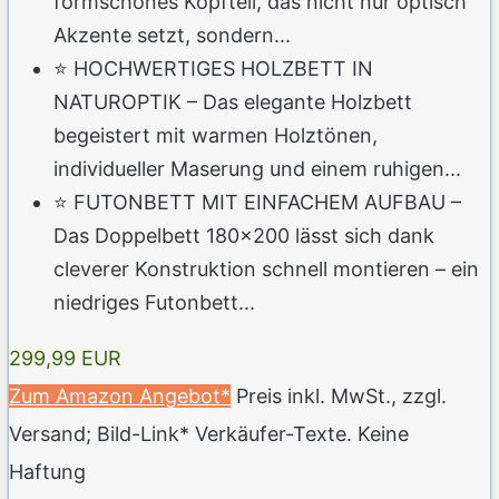
formschönes Kopfteil, das nicht nur optisch
Akzente setzt, sondern...
⭐ HOCHWERTIGES HOLZBETT IN
NATUROPTIK – Das elegante Holzbett
begeistert mit warmen Holztönen,
individueller Maserung und einem ruhigen...
⭐ FUTONBETT MIT EINFACHEM AUFBAU –
Das Doppelbett 180x200 lässt sich dank
cleverer Konstruktion schnell montieren – ein
niedriges Futonbett...
299,99 EUR
Zum Amazon Angebot*
Preis inkl. MwSt., zzgl.
Versand; Bild-Link* Verkäufer-Texte. Keine
Haftung