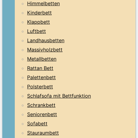
Himmelbetten
Kinderbett
Klappbett
Luftbett
Landhausbetten
Massivholzbett
Metallbetten
Rattan Bett
Palettenbett
Polsterbett
Schlafsofa mit Bettfunktion
Schrankbett
Seniorenbett
Sofabett
Stauraumbett