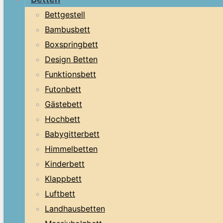
Bettgestell
Bambusbett
Boxspringbett
Design Betten
Funktionsbett
Futonbett
Gästebett
Hochbett
Babygitterbett
Himmelbetten
Kinderbett
Klappbett
Luftbett
Landhausbetten