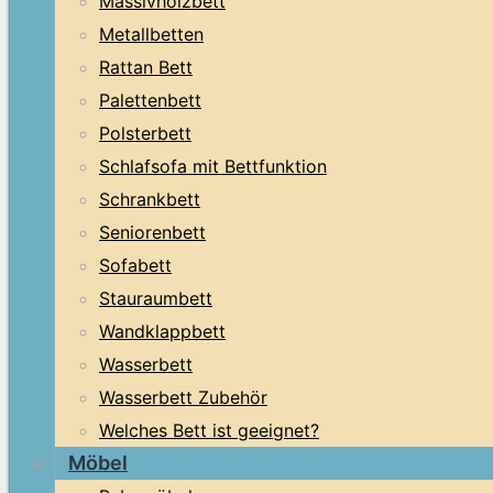
Massivholzbett
Metallbetten
Rattan Bett
Palettenbett
Polsterbett
Schlafsofa mit Bettfunktion
Schrankbett
Seniorenbett
Sofabett
Stauraumbett
Wandklappbett
Wasserbett
Wasserbett Zubehör
Welches Bett ist geeignet?
Möbel