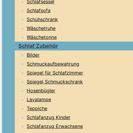
Schlafsessel
Schlafsofa
Schuhschrank
Wäschetruhe
Wäschetonne
Schlaf Zubehör
Bilder
Schmuckaufbewahrung
Spiegel für Schlafzimmer
Spiegel Schmuckschrank
Hosenbügler
Lavalampe
Teppiche
Schlafanzug Kinder
Schlafanzug Erwachsene