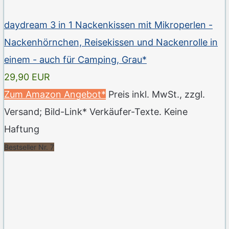
daydream 3 in 1 Nackenkissen mit Mikroperlen -
Nackenhörnchen, Reisekissen und Nackenrolle in
einem - auch für Camping, Grau*
29,90 EUR
Zum Amazon Angebot*
Preis inkl. MwSt., zzgl.
Versand; Bild-Link* Verkäufer-Texte. Keine
Haftung
Bestseller Nr. 7