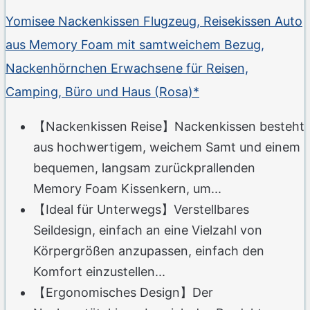
Yomisee Nackenkissen Flugzeug, Reisekissen Auto
aus Memory Foam mit samtweichem Bezug,
Nackenhörnchen Erwachsene für Reisen,
Camping, Büro und Haus (Rosa)*
【Nackenkissen Reise】Nackenkissen besteht
aus hochwertigem, weichem Samt und einem
bequemen, langsam zurückprallenden
Memory Foam Kissenkern, um...
【Ideal für Unterwegs】Verstellbares
Seildesign, einfach an eine Vielzahl von
Körpergrößen anzupassen, einfach den
Komfort einzustellen...
【Ergonomisches Design】Der