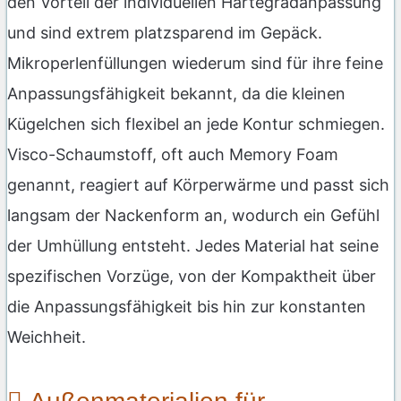
den Vorteil der individuellen Härtegradanpassung
und sind extrem platzsparend im Gepäck.
Mikroperlenfüllungen wiederum sind für ihre feine
Anpassungsfähigkeit bekannt, da die kleinen
Kügelchen sich flexibel an jede Kontur schmiegen.
Visco-Schaumstoff, oft auch Memory Foam
genannt, reagiert auf Körperwärme und passt sich
langsam der Nackenform an, wodurch ein Gefühl
der Umhüllung entsteht. Jedes Material hat seine
spezifischen Vorzüge, von der Kompaktheit über
die Anpassungsfähigkeit bis hin zur konstanten
Weichheit.