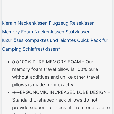
kierain Nackenkissen Flugzeug Reisekissen
Memory Foam Nackenkissen Stützkissen
luxuriöses kompaktes und leichtes Quick Pack für
Camping Schlafrestkissen*
✈️✈️100% PURE MEMORY FOAM - Our
memory foam travel pillow is 100% pure
without additives and unlike other travel
pillows is made from exactly...
✈️✈️ERGONOMIC INCREASED LOBE DESIGN –
Standard U-shaped neck pillows do not
provide support for neck tilt from one side to