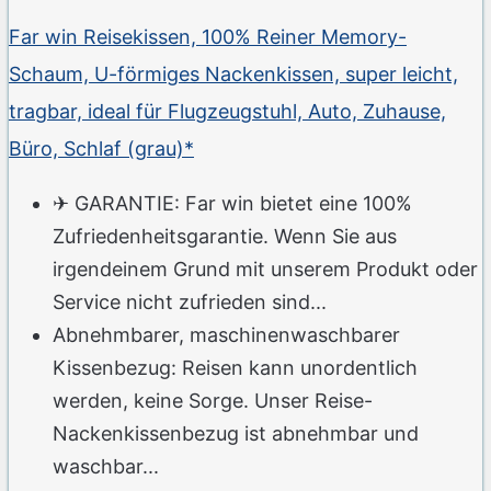
Far win Reisekissen, 100% Reiner Memory-
Schaum, U-förmiges Nackenkissen, super leicht,
tragbar, ideal für Flugzeugstuhl, Auto, Zuhause,
Büro, Schlaf (grau)*
✈ GARANTIE: Far win bietet eine 100%
Zufriedenheitsgarantie. Wenn Sie aus
irgendeinem Grund mit unserem Produkt oder
Service nicht zufrieden sind...
Abnehmbarer, maschinenwaschbarer
Kissenbezug: Reisen kann unordentlich
werden, keine Sorge. Unser Reise-
Nackenkissenbezug ist abnehmbar und
waschbar...