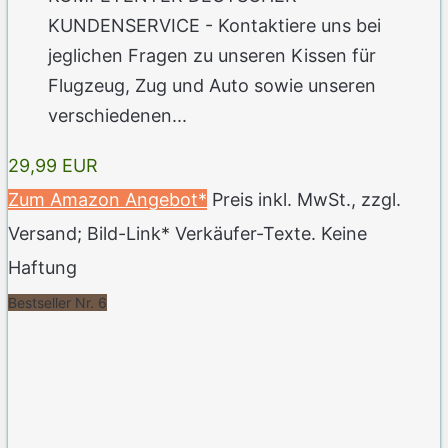
KUNDENSERVICE - Kontaktiere uns bei
jeglichen Fragen zu unseren Kissen für
Flugzeug, Zug und Auto sowie unseren
verschiedenen...
29,99 EUR
Zum Amazon Angebot*
Preis inkl. MwSt., zzgl.
Versand; Bild-Link* Verkäufer-Texte. Keine
Haftung
Bestseller Nr. 6