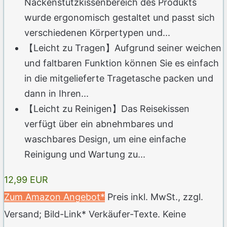
Nackenstützkissenbereich des Produkts
wurde ergonomisch gestaltet und passt sich
verschiedenen Körpertypen und...
【Leicht zu Tragen】Aufgrund seiner weichen
und faltbaren Funktion können Sie es einfach
in die mitgelieferte Tragetasche packen und
dann in Ihren...
【Leicht zu Reinigen】Das Reisekissen
verfügt über ein abnehmbares und
waschbares Design, um eine einfache
Reinigung und Wartung zu...
12,99 EUR
Zum Amazon Angebot*
Preis inkl. MwSt., zzgl.
Versand; Bild-Link* Verkäufer-Texte. Keine