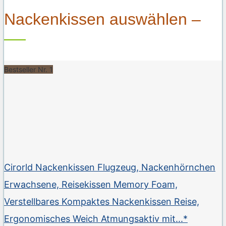
Nackenkissen auswählen –
Bestseller Nr. 1
Cirorld Nackenkissen Flugzeug, Nackenhörnchen
Erwachsene, Reisekissen Memory Foam,
Verstellbares Kompaktes Nackenkissen Reise,
Ergonomisches Weich Atmungsaktiv mit...*