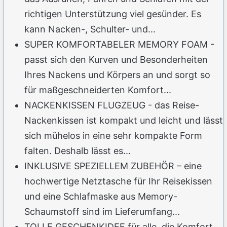
richtigen Unterstützung viel gesünder. Es
kann Nacken-, Schulter- und...
SUPER KOMFORTABELER MEMORY FOAM -
passt sich den Kurven und Besonderheiten
Ihres Nackens und Körpers an und sorgt so
für maßgeschneiderten Komfort...
NACKENKISSEN FLUGZEUG - das Reise-
Nackenkissen ist kompakt und leicht und lässt
sich mühelos in eine sehr kompakte Form
falten. Deshalb lässt es...
INKLUSIVE SPEZIELLEM ZUBEHÖR – eine
hochwertige Netztasche für Ihr Reisekissen
und eine Schlafmaske aus Memory-
Schaumstoff sind im Lieferumfang...
TOLLE GESCHENKIDEE für alle, die Komfort