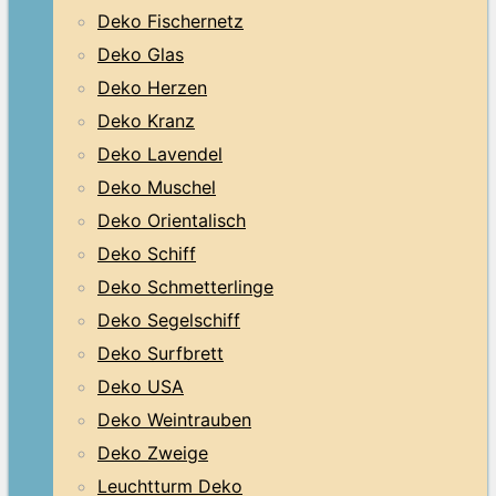
Deko Fischernetz
Deko Glas
Deko Herzen
Deko Kranz
Deko Lavendel
Deko Muschel
Deko Orientalisch
Deko Schiff
Deko Schmetterlinge
Deko Segelschiff
Deko Surfbrett
Deko USA
Deko Weintrauben
Deko Zweige
Leuchtturm Deko