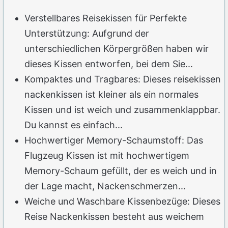
Verstellbares Reisekissen für Perfekte
Unterstützung: Aufgrund der
unterschiedlichen Körpergrößen haben wir
dieses Kissen entworfen, bei dem Sie...
Kompaktes und Tragbares: Dieses reisekissen
nackenkissen ist kleiner als ein normales
Kissen und ist weich und zusammenklappbar.
Du kannst es einfach...
Hochwertiger Memory-Schaumstoff: Das
Flugzeug Kissen ist mit hochwertigem
Memory-Schaum gefüllt, der es weich und in
der Lage macht, Nackenschmerzen...
Weiche und Waschbare Kissenbezüge: Dieses
Reise Nackenkissen besteht aus weichem