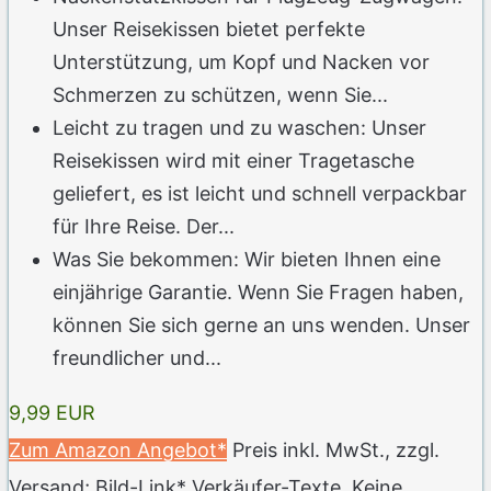
Unser Reisekissen bietet perfekte
Unterstützung, um Kopf und Nacken vor
Schmerzen zu schützen, wenn Sie...
Leicht zu tragen und zu waschen: Unser
Reisekissen wird mit einer Tragetasche
geliefert, es ist leicht und schnell verpackbar
für Ihre Reise. Der...
Was Sie bekommen: Wir bieten Ihnen eine
einjährige Garantie. Wenn Sie Fragen haben,
können Sie sich gerne an uns wenden. Unser
freundlicher und...
9,99 EUR
Zum Amazon Angebot*
Preis inkl. MwSt., zzgl.
Versand; Bild-Link* Verkäufer-Texte. Keine