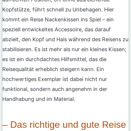
Kopfstütze, führt schnell zu Unbehagen. Hier
kommt ein Reise Nackenkissen ins Spiel – ein
speziell entwickeltes Accessoire, das darauf
abzielt, den Kopf und Hals während des Reisens zu
stabilisieren. Es ist mehr als nur ein kleines Kissen;
es ist ein durchdachtes Hilfsmittel, das die
Reisequalität erheblich steigern kann. Ein
hochwertiges Exemplar ist dabei nicht nur
funktional, sondern auch angenehm in der
Handhabung und im Material.
– Das richtige und gute Reise