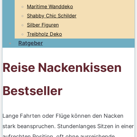
Maritime Wanddeko
Shabby Chic Schilder
Silber Figuren
Treibholz Deko
Ratgeber
Reise Nackenkissen
Bestseller
Lange Fahrten oder Flüge können den Nacken
stark beanspruchen. Stundenlanges Sitzen in einer
aufrechten Position, oft ohne ausreichende