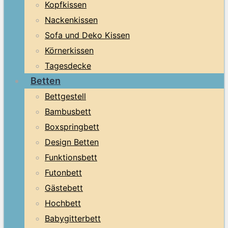
Kopfkissen
Nackenkissen
Sofa und Deko Kissen
Körnerkissen
Tagesdecke
Betten
Bettgestell
Bambusbett
Boxspringbett
Design Betten
Funktionsbett
Futonbett
Gästebett
Hochbett
Babygitterbett