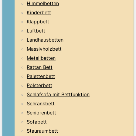
Himmelbetten
Kinderbett
Klappbett
Luftbett
Landhausbetten
Massivholzbett
Metallbetten
Rattan Bett
Palettenbett
Polsterbett
Schlafsofa mit Bettfunktion
Schrankbett
Seniorenbett
Sofabett
Stauraumbett