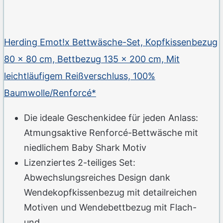
Herding Emot!x Bettwäsche-Set, Kopfkissenbezug
80 x 80 cm, Bettbezug 135 x 200 cm, Mit
leichtläufigem Reißverschluss, 100%
Baumwolle/Renforcé*
Die ideale Geschenkidee für jeden Anlass:
Atmungsaktive Renforcé-Bettwäsche mit
niedlichem Baby Shark Motiv
Lizenziertes 2-teiliges Set:
Abwechslungsreiches Design dank
Wendekopfkissenbezug mit detailreichen
Motiven und Wendebettbezug mit Flach-
und...