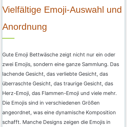
Vielfältige Emoji-Auswahl und
Anordnung
Gute Emoji Bettwäsche zeigt nicht nur ein oder
zwei Emojis, sondern eine ganze Sammlung. Das
lachende Gesicht, das verliebte Gesicht, das
überraschte Gesicht, das traurige Gesicht, das
Herz-Emoji, das Flammen-Emoji und viele mehr.
Die Emojis sind in verschiedenen Größen
angeordnet, was eine dynamische Komposition
schafft. Manche Designs zeigen die Emojis in