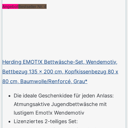
Angebot
Bestseller Nr. 4
Herding EMOT!X Bettwäsche-Set, Wendemotiv,
Bettbezug 135 x 200 cm, Kopfkissenbezug 80 x
80 cm, Baumwolle/Renforcé, Grau*
Die ideale Geschenkidee für jeden Anlass:
Atmungsaktive Jugendbettwäsche mit
lustigem Emot!x Wendemotiv
Lizenziertes 2-teiliges Set: