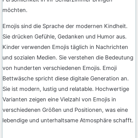
möchten.
Emojis sind die Sprache der modernen Kindheit.
Sie drücken Gefühle, Gedanken und Humor aus.
Kinder verwenden Emojis täglich in Nachrichten
und sozialen Medien. Sie verstehen die Bedeutung
von hunderten verschiedenen Emojis. Emoji
Bettwäsche spricht diese digitale Generation an.
Sie ist modern, lustig und relatable. Hochwertige
Varianten zeigen eine Vielzahl von Emojis in
verschiedenen Größen und Positionen, was eine
lebendige und unterhaltsame Atmosphäre schafft.