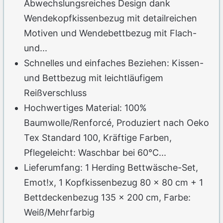
Abwechslungsreiches Design dank
Wendekopfkissenbezug mit detailreichen
Motiven und Wendebettbezug mit Flach-
und...
Schnelles und einfaches Beziehen: Kissen-
und Bettbezug mit leichtläufigem
Reißverschluss
Hochwertiges Material: 100%
Baumwolle/Renforcé, Produziert nach Oeko
Tex Standard 100, Kräftige Farben,
Pflegeleicht: Waschbar bei 60°C...
Lieferumfang: 1 Herding Bettwäsche-Set,
Emot!x, 1 Kopfkissenbezug 80 x 80 cm + 1
Bettdeckenbezug 135 x 200 cm, Farbe:
Weiß/Mehrfarbig