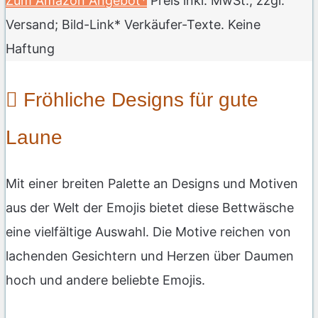
Zum Amazon Angebot*
Preis inkl. MwSt., zzgl.
Versand; Bild-Link* Verkäufer-Texte. Keine
Haftung
Fröhliche Designs für gute
Laune
Mit einer breiten Palette an Designs und Motiven
aus der Welt der Emojis bietet diese Bettwäsche
eine vielfältige Auswahl. Die Motive reichen von
lachenden Gesichtern und Herzen über Daumen
hoch und andere beliebte Emojis.