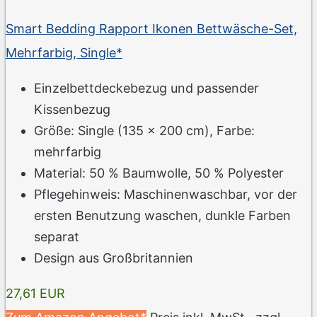
Smart Bedding Rapport Ikonen Bettwäsche-Set,
Mehrfarbig, Single*
Einzelbettdeckebezug und passender
Kissenbezug
Größe: Single (135 x 200 cm), Farbe:
mehrfarbig
Material: 50 % Baumwolle, 50 % Polyester
Pflegehinweis: Maschinenwaschbar, vor der
ersten Benutzung waschen, dunkle Farben
separat
Design aus Großbritannien
27,61 EUR