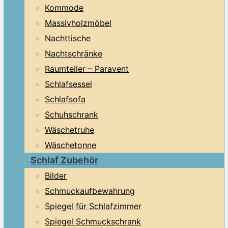
Kommode
Massivholzmöbel
Nachttische
Nachtschränke
Raumteiler – Paravent
Schlafsessel
Schlafsofa
Schuhschrank
Wäschetruhe
Wäschetonne
Schlaf Zubehör
Bilder
Schmuckaufbewahrung
Spiegel für Schlafzimmer
Spiegel Schmuckschrank