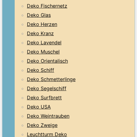
Deko Fischernetz
Deko Glas
Deko Herzen
Deko Kranz
Deko Lavendel
Deko Muschel
Deko Orientalisch
Deko Schiff
Deko Schmetterlinge
Deko Segelschiff
Deko Surfbrett
Deko USA
Deko Weintrauben
Deko Zweige
Leuchtturm Deko