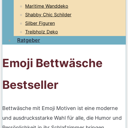
Maritime Wanddeko
Shabby Chic Schilder
Silber Figuren
Treibholz Deko
Ratgeber
Emoji Bettwäsche
Bestseller
Bettwäsche mit Emoji Motiven ist eine moderne
und ausdrucksstarke Wahl für alle, die Humor und
Persönlichkeit in ihr Schlafzimmer bringen