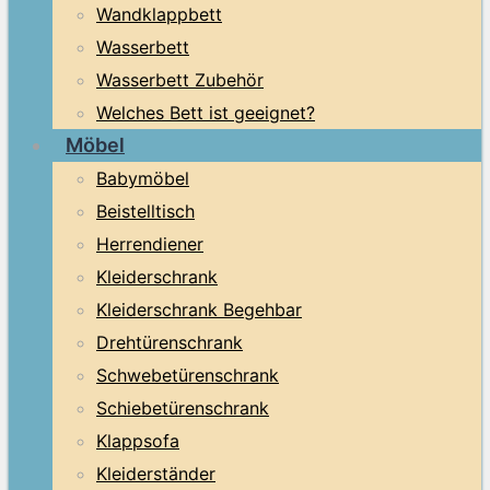
Wandklappbett
Wasserbett
Wasserbett Zubehör
Welches Bett ist geeignet?
Möbel
Babymöbel
Beistelltisch
Herrendiener
Kleiderschrank
Kleiderschrank Begehbar
Drehtürenschrank
Schwebetürenschrank
Schiebetürenschrank
Klappsofa
Kleiderständer