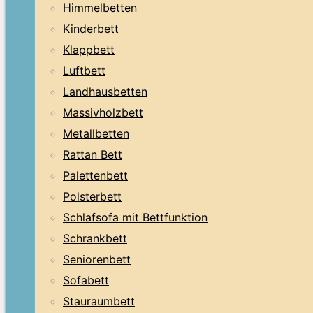
Himmelbetten
Kinderbett
Klappbett
Luftbett
Landhausbetten
Massivholzbett
Metallbetten
Rattan Bett
Palettenbett
Polsterbett
Schlafsofa mit Bettfunktion
Schrankbett
Seniorenbett
Sofabett
Stauraumbett