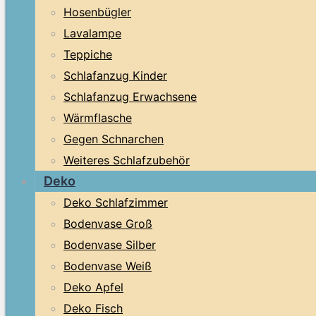
Hosenbügler
Lavalampe
Teppiche
Schlafanzug Kinder
Schlafanzug Erwachsene
Wärmflasche
Gegen Schnarchen
Weiteres Schlafzubehör
Deko
Deko Schlafzimmer
Bodenvase Groß
Bodenvase Silber
Bodenvase Weiß
Deko Apfel
Deko Fisch