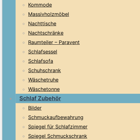
Kommode
Massivholzmöbel
Nachttische
Nachtschränke
Raumteiler – Paravent
Schlafsessel
Schlafsofa
Schuhschrank
Wäschetruhe
Wäschetonne
Schlaf Zubehör
Bilder
Schmuckaufbewahrung
Spiegel für Schlafzimmer
Spiegel Schmuckschrank