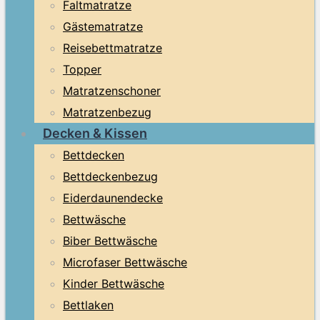
Faltmatratze
Gästematratze
Reisebettmatratze
Topper
Matratzenschoner
Matratzenbezug
Decken & Kissen
Bettdecken
Bettdeckenbezug
Eiderdaunendecke
Bettwäsche
Biber Bettwäsche
Microfaser Bettwäsche
Kinder Bettwäsche
Bettlaken