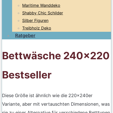
Maritime Wanddeko
Shabby Chic Schilder
Silber Figuren
Treibholz Deko
Ratgeber
Bettwäsche 240×220
Bestseller
Diese Größe ist ähnlich wie die 220×240er
Variante, aber mit vertauschten Dimensionen, was
sie zu einer Alternative für verschiedene Betttypen