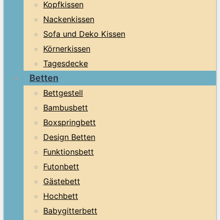
Kopfkissen
Nackenkissen
Sofa und Deko Kissen
Körnerkissen
Tagesdecke
Betten
Bettgestell
Bambusbett
Boxspringbett
Design Betten
Funktionsbett
Futonbett
Gästebett
Hochbett
Babygitterbett