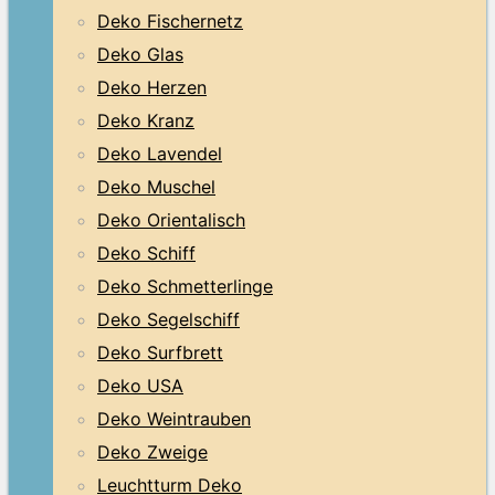
Deko Fischernetz
Deko Glas
Deko Herzen
Deko Kranz
Deko Lavendel
Deko Muschel
Deko Orientalisch
Deko Schiff
Deko Schmetterlinge
Deko Segelschiff
Deko Surfbrett
Deko USA
Deko Weintrauben
Deko Zweige
Leuchtturm Deko