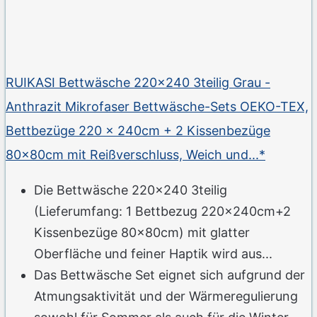
RUIKASI Bettwäsche 220x240 3teilig Grau -
Anthrazit Mikrofaser Bettwäsche-Sets OEKO-TEX,
Bettbezüge 220 x 240cm + 2 Kissenbezüge
80x80cm mit Reißverschluss, Weich und...*
Die Bettwäsche 220x240 3teilig
(Lieferumfang: 1 Bettbezug 220x240cm+2
Kissenbezüge 80x80cm) mit glatter
Oberfläche und feiner Haptik wird aus...
Das Bettwäsche Set eignet sich aufgrund der
Atmungsaktivität und der Wärmeregulierung