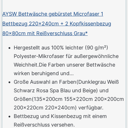
AYSW Bettwäsche gebürstet Microfaser 1
Bettbezug 220x240cm + 2 Kopfkissenbezug
80x80cm mit Reißverschluss Grau*
Hergestellt aus 100% leichter (90 g/m²)
Polyester-Mikrofaser für außergewöhnliche
Weichheit.Die Farben unserer Bettwäsche
wirken beruhigend und...
Große Auswahl an Farben(Dunklegrau Weiß
Schwarz Rosa Spa Blau und Beige) und
Größen(135x200cm 155x220cm 200x200cm
200x220cm 220x240cm) verfügbar.
Bettbezug und Kissenbezug mit einem
Reißverschluss versehen.