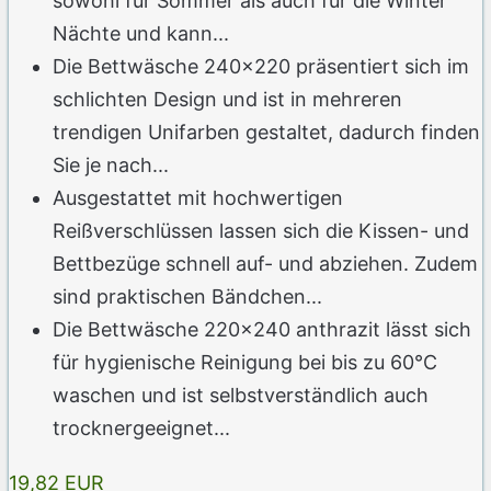
sowohl für Sommer als auch für die Winter
Nächte und kann...
Die Bettwäsche 240x220 präsentiert sich im
schlichten Design und ist in mehreren
trendigen Unifarben gestaltet, dadurch finden
Sie je nach...
Ausgestattet mit hochwertigen
Reißverschlüssen lassen sich die Kissen- und
Bettbezüge schnell auf- und abziehen. Zudem
sind praktischen Bändchen...
Die Bettwäsche 220x240 anthrazit lässt sich
für hygienische Reinigung bei bis zu 60℃
waschen und ist selbstverständlich auch
trocknergeeignet...
19,82 EUR