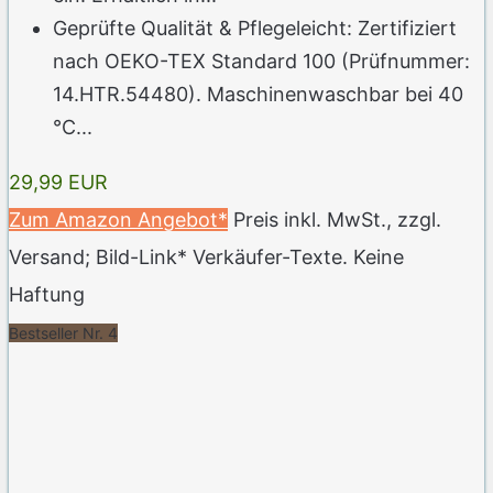
Geprüfte Qualität & Pflegeleicht: Zertifiziert
nach OEKO-TEX Standard 100 (Prüfnummer:
14.HTR.54480). Maschinenwaschbar bei 40
°C...
29,99 EUR
Zum Amazon Angebot*
Preis inkl. MwSt., zzgl.
Versand; Bild-Link* Verkäufer-Texte. Keine
Haftung
Bestseller Nr. 4