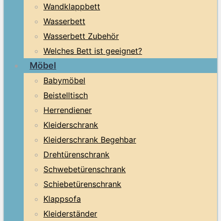
Wandklappbett
Wasserbett
Wasserbett Zubehör
Welches Bett ist geeignet?
Möbel
Babymöbel
Beistelltisch
Herrendiener
Kleiderschrank
Kleiderschrank Begehbar
Drehtürenschrank
Schwebetürenschrank
Schiebetürenschrank
Klappsofa
Kleiderständer