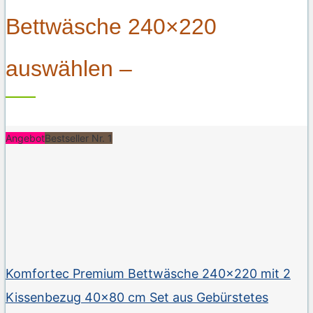
Bettwäsche 240×220
auswählen –
Angebot
Bestseller Nr. 1
Komfortec Premium Bettwäsche 240x220 mit 2
Kissenbezug 40x80 cm Set aus Gebürstetes