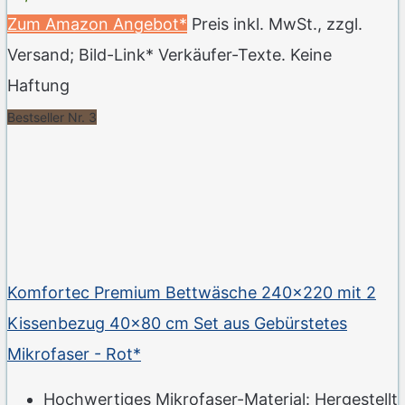
Zum Amazon Angebot*
Preis inkl. MwSt., zzgl.
Versand; Bild-Link* Verkäufer-Texte. Keine
Haftung
Bestseller Nr. 3
Komfortec Premium Bettwäsche 240x220 mit 2
Kissenbezug 40x80 cm Set aus Gebürstetes
Mikrofaser - Rot*
Hochwertiges Mikrofaser-Material: Hergestellt