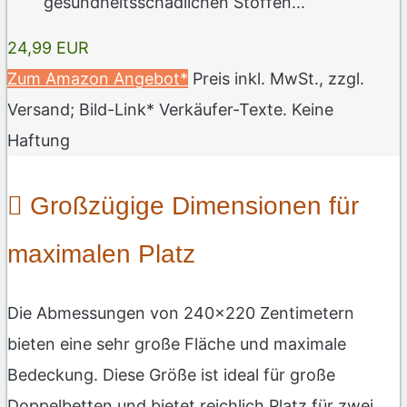
gesundheitsschädlichen Stoffen...
24,99 EUR
Zum Amazon Angebot*
Preis inkl. MwSt., zzgl.
Versand; Bild-Link* Verkäufer-Texte. Keine
Haftung
Großzügige Dimensionen für
maximalen Platz
Die Abmessungen von 240×220 Zentimetern
bieten eine sehr große Fläche und maximale
Bedeckung. Diese Größe ist ideal für große
Doppelbetten und bietet reichlich Platz für zwei