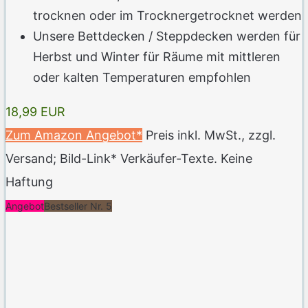
trocknen oder im Trocknergetrocknet werden
Unsere Bettdecken / Steppdecken werden für
Herbst und Winter für Räume mit mittleren
oder kalten Temperaturen empfohlen
18,99 EUR
Zum Amazon Angebot*
Preis inkl. MwSt., zzgl.
Versand; Bild-Link* Verkäufer-Texte. Keine
Haftung
Angebot
Bestseller Nr. 5