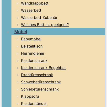
Wandklappbett
Wasserbett
Wasserbett Zubehör
Welches Bett ist geeignet?
Möbel
Babymöbel
Beistelltisch
Herrendiener
Kleiderschrank
Kleiderschrank Begehbar
Drehtürenschrank
Schwebetürenschrank
Schiebetürenschrank
Klappsofa
Kleiderständer