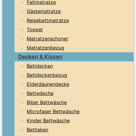
Faltmatratze
Gästematratze
Reisebettmatratze
Topper
Matratzenschoner
Matratzenbezug
Decken & Kissen
Bettdecken
Bettdeckenbezug
Eiderdaunendecke
Bettwäsche
Biber Bettwäsche
Microfaser Bettwäsche
Kinder Bettwäsche
Bettlaken