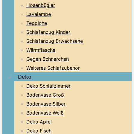
Hosenbügler
Lavalampe
Teppiche
Schlafanzug Kinder
Schlafanzug Erwachsene
Wärmflasche
Gegen Schnarchen
Weiteres Schlafzubehör
Deko
Deko Schlafzimmer
Bodenvase Groß
Bodenvase Silber
Bodenvase Weiß
Deko Apfel
Deko Fisch