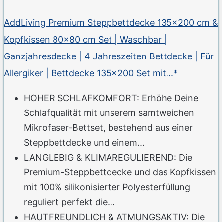
AddLiving Premium Steppbettdecke 135x200 cm &
Kopfkissen 80x80 cm Set | Waschbar |
Ganzjahresdecke | 4 Jahreszeiten Bettdecke | Für
Allergiker | Bettdecke 135x200 Set mit...*
HOHER SCHLAFKOMFORT: Erhöhe Deine
Schlafqualität mit unserem samtweichen
Mikrofaser-Bettset, bestehend aus einer
Steppbettdecke und einem...
LANGLEBIG & KLIMAREGULIEREND: Die
Premium-Steppbettdecke und das Kopfkissen
mit 100% silikonisierter Polyesterfüllung
reguliert perfekt die...
HAUTFREUNDLICH & ATMUNGSAKTIV: Die