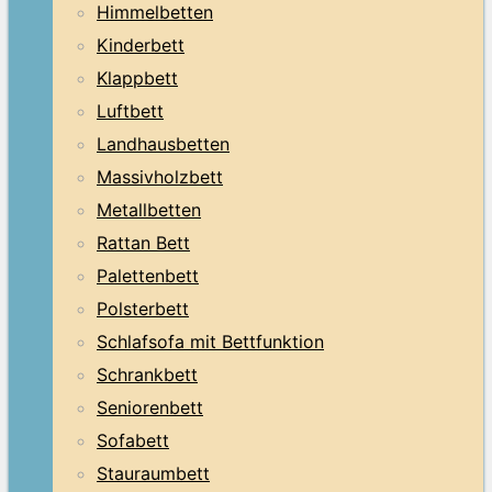
Himmelbetten
Kinderbett
Klappbett
Luftbett
Landhausbetten
Massivholzbett
Metallbetten
Rattan Bett
Palettenbett
Polsterbett
Schlafsofa mit Bettfunktion
Schrankbett
Seniorenbett
Sofabett
Stauraumbett