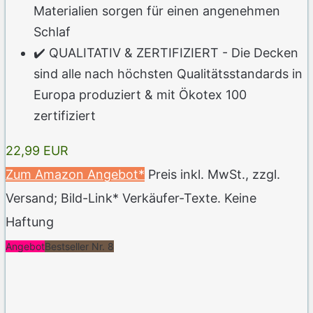
Materialien sorgen für einen angenehmen
Schlaf
✔️ QUALITATIV & ZERTIFIZIERT - Die Decken
sind alle nach höchsten Qualitätsstandards in
Europa produziert & mit Ökotex 100
zertifiziert
22,99 EUR
Zum Amazon Angebot*
Preis inkl. MwSt., zzgl.
Versand; Bild-Link* Verkäufer-Texte. Keine
Haftung
Angebot
Bestseller Nr. 8