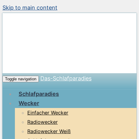
Skip to main content
Das-Schlafparadies
Toggle navigation
Schlafparadies
Wecker
Einfacher Wecker
Radiowecker
Radiowecker Weiß