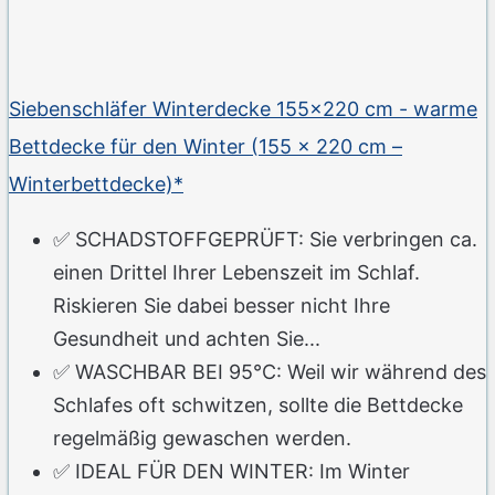
Siebenschläfer Winterdecke 155x220 cm - warme
Bettdecke für den Winter (155 x 220 cm –
Winterbettdecke)*
✅ SCHADSTOFFGEPRÜFT: Sie verbringen ca.
einen Drittel Ihrer Lebenszeit im Schlaf.
Riskieren Sie dabei besser nicht Ihre
Gesundheit und achten Sie...
✅ WASCHBAR BEI 95°C: Weil wir während des
Schlafes oft schwitzen, sollte die Bettdecke
regelmäßig gewaschen werden.
✅ IDEAL FÜR DEN WINTER: Im Winter