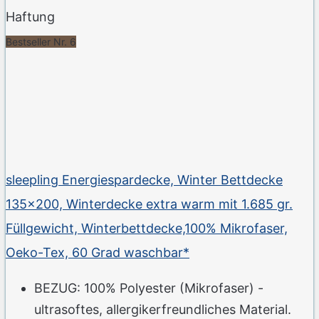
Haftung
Bestseller Nr. 6
sleepling Energiespardecke, Winter Bettdecke
135x200, Winterdecke extra warm mit 1.685 gr.
Füllgewicht, Winterbettdecke,100% Mikrofaser,
Oeko-Tex, 60 Grad waschbar*
BEZUG: 100% Polyester (Mikrofaser) -
ultrasoftes, allergikerfreundliches Material.