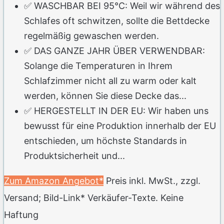
✅ WASCHBAR BEI 95°C: Weil wir während des
Schlafes oft schwitzen, sollte die Bettdecke
regelmäßig gewaschen werden.
✅ DAS GANZE JAHR ÜBER VERWENDBAR:
Solange die Temperaturen in Ihrem
Schlafzimmer nicht all zu warm oder kalt
werden, können Sie diese Decke das...
✅ HERGESTELLT IN DER EU: Wir haben uns
bewusst für eine Produktion innerhalb der EU
entschieden, um höchste Standards in
Produktsicherheit und...
Zum Amazon Angebot*
Preis inkl. MwSt., zzgl.
Versand; Bild-Link* Verkäufer-Texte. Keine
Haftung